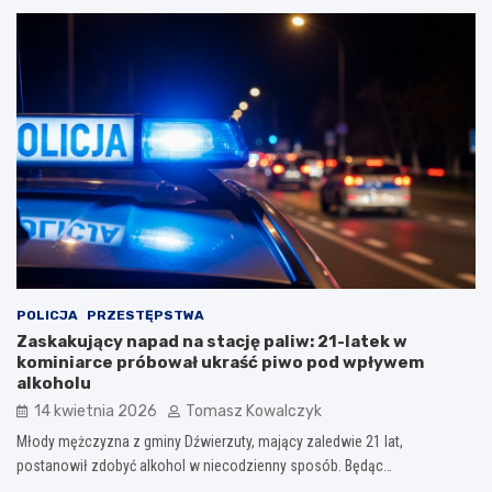
POLICJA
PRZESTĘPSTWA
Zaskakujący napad na stację paliw: 21-latek w
kominiarce próbował ukraść piwo pod wpływem
alkoholu
14 kwietnia 2026
Tomasz Kowalczyk
Młody mężczyzna z gminy Dźwierzuty, mający zaledwie 21 lat,
postanowił zdobyć alkohol w niecodzienny sposób. Będąc…