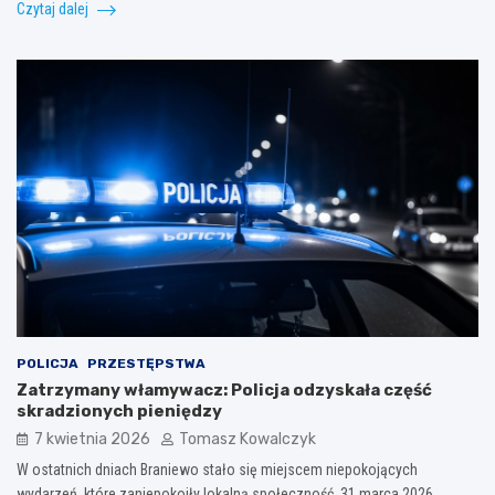
Czytaj dalej
POLICJA
PRZESTĘPSTWA
Zatrzymany włamywacz: Policja odzyskała część
skradzionych pieniędzy
7 kwietnia 2026
Tomasz Kowalczyk
W ostatnich dniach Braniewo stało się miejscem niepokojących
wydarzeń, które zaniepokoiły lokalną społeczność. 31 marca 2026…