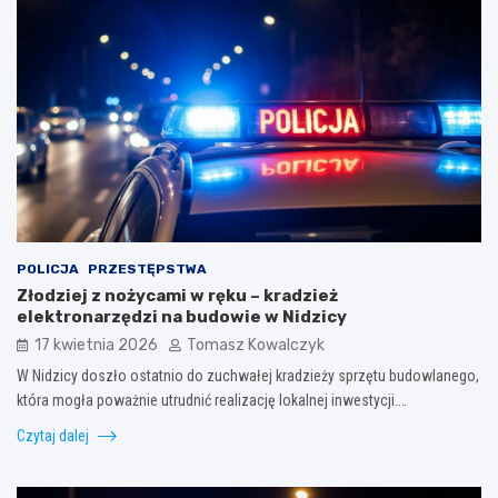
POLICJA
PRZESTĘPSTWA
Złodziej z nożycami w ręku – kradzież
elektronarzędzi na budowie w Nidzicy
17 kwietnia 2026
Tomasz Kowalczyk
W Nidzicy doszło ostatnio do zuchwałej kradzieży sprzętu budowlanego,
która mogła poważnie utrudnić realizację lokalnej inwestycji.…
Czytaj dalej