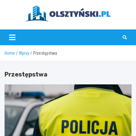
Skip
to
content
olsztynski.pl
Home
Wpisy
Przestępstwa
Przestępstwa