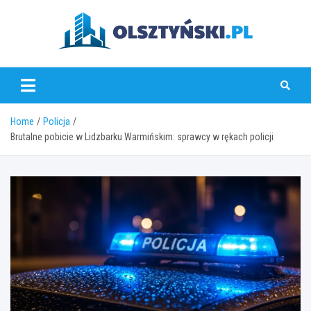
Skip
to
content
olsztynski.pl
Home
Policja
Brutalne pobicie w Lidzbarku Warmińskim: sprawcy w rękach policji