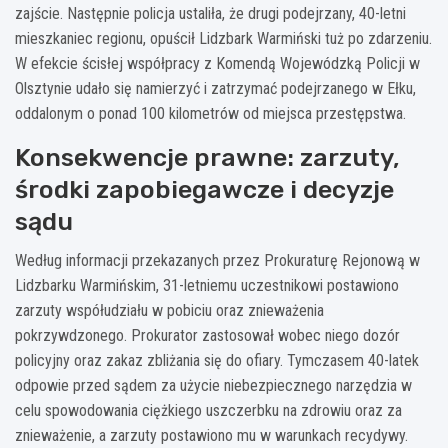
zajście. Następnie policja ustaliła, że drugi podejrzany, 40-letni
mieszkaniec regionu, opuścił Lidzbark Warmiński tuż po zdarzeniu.
W efekcie ścisłej współpracy z Komendą Wojewódzką Policji w
Olsztynie udało się namierzyć i zatrzymać podejrzanego w Ełku,
oddalonym o ponad 100 kilometrów od miejsca przestępstwa.
Konsekwencje prawne: zarzuty,
środki zapobiegawcze i decyzje
sądu
Według informacji przekazanych przez Prokuraturę Rejonową w
Lidzbarku Warmińskim, 31-letniemu uczestnikowi postawiono
zarzuty współudziału w pobiciu oraz znieważenia
pokrzywdzonego. Prokurator zastosował wobec niego dozór
policyjny oraz zakaz zbliżania się do ofiary. Tymczasem 40-latek
odpowie przed sądem za użycie niebezpiecznego narzędzia w
celu spowodowania ciężkiego uszczerbku na zdrowiu oraz za
znieważenie, a zarzuty postawiono mu w warunkach recydywy.