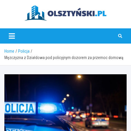
Skip
to
content
olsztynski.pl
Home
Policja
Mężczyzna z Działdowa pod policyjnym dozorem za przemoc domową