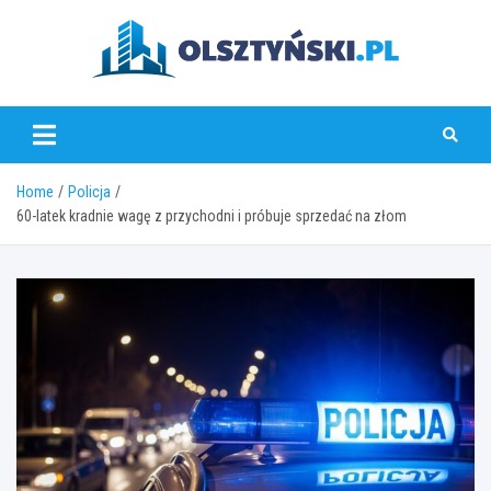
Skip
to
content
olsztynski.pl
Home
Policja
60-latek kradnie wagę z przychodni i próbuje sprzedać na złom