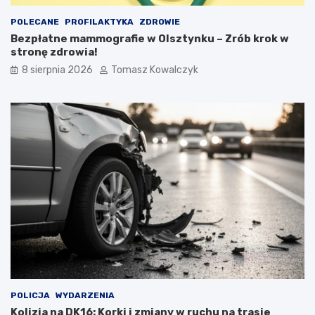
POLECANE
PROFILAKTYKA
ZDROWIE
Bezpłatne mammografie w Olsztynku – Zrób krok w
stronę zdrowia!
8 sierpnia 2026
Tomasz Kowalczyk
POLICJA
WYDARZENIA
Kolizja na DK16: Korki i zmiany w ruchu na trasie