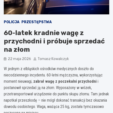
POLICJA
PRZESTĘPSTWA
60-latek kradnie wagę z
przychodni i próbuje sprzedać
na złom
22 maja 2026
Tomasz Kowalczyk
W jednym z elbląskich ośrodków medycznych doszło do
niecodziennego incydentu. 60-letni mężczyzna, wykorzystując
moment nieuwagi,
zabrał wagę z poczekalni przychodni
i
postanowił sprzedać ją na złom. Wyposażony w wózek,
przetransportował urządzenie do punktu skupu złomu. Tam jednak
napotkał przeszkodę – nie mógł dokonać transakcji bez okazania
dowodu osobistego. Waga, ważąca 25 kg, została tymczasowo
porzucona na miejscu.