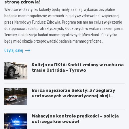
stronę zdrowia!
Wkrótce w Olsztynku kobiety będą miały szansę wykonać bezpłatne
badania mammograficzne w ramach inicjatywy zdrowotnej wspieranej
przez Narodowy Fundusz Zdrowia. Program ten ma na celu zwiększenie
dostępności badań profilaktycznych, kluczowych w walce z rakiem piersi.
Terminy i lokalizacja badań mammograficznych Mieszkanki Olsztynka
będą mieć okazję przeprowadzić badania mammograficzne…
Czytaj dalej
Kolizja na DK16: Korki i zmiany w ruchu na
trasie Ostróda – Tyrowo
Burza na jeziorze Seksty: 37 żeglarzy
uratowanych w dramatycznej akcji
ratunkowej
Wakacyjne kontrole prędkości – policja
ostrzega kierowców!