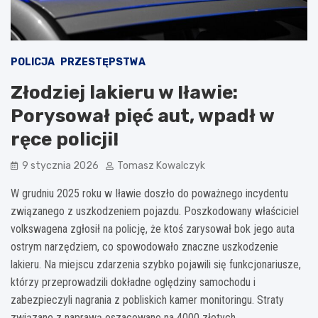
POLICJA
PRZESTĘPSTWA
Złodziej lakieru w Iławie:
Porysował pięć aut, wpadł w
ręce policji!
9 stycznia 2026
Tomasz Kowalczyk
W grudniu 2025 roku w Iławie doszło do poważnego incydentu
związanego z uszkodzeniem pojazdu. Poszkodowany właściciel
volkswagena zgłosił na policję, że ktoś zarysował bok jego auta
ostrym narzędziem, co spowodowało znaczne uszkodzenie
lakieru. Na miejscu zdarzenia szybko pojawili się funkcjonariusze,
którzy przeprowadzili dokładne oględziny samochodu i
zabezpieczyli nagrania z pobliskich kamer monitoringu. Straty
związane z naprawą oszacowano na 4000 złotych.