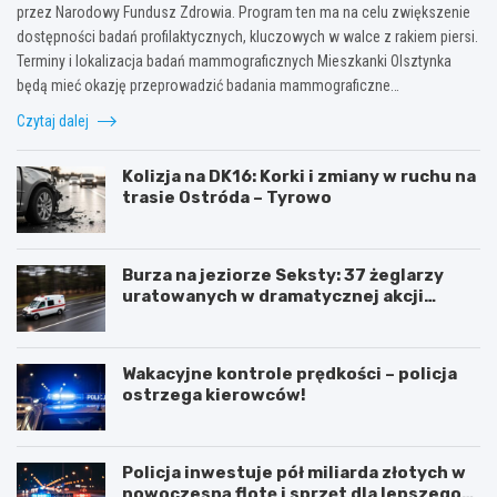
przez Narodowy Fundusz Zdrowia. Program ten ma na celu zwiększenie
dostępności badań profilaktycznych, kluczowych w walce z rakiem piersi.
Terminy i lokalizacja badań mammograficznych Mieszkanki Olsztynka
będą mieć okazję przeprowadzić badania mammograficzne…
Czytaj dalej
Kolizja na DK16: Korki i zmiany w ruchu na
trasie Ostróda – Tyrowo
Burza na jeziorze Seksty: 37 żeglarzy
uratowanych w dramatycznej akcji
ratunkowej
Wakacyjne kontrole prędkości – policja
ostrzega kierowców!
Policja inwestuje pół miliarda złotych w
nowoczesną flotę i sprzęt dla lepszego