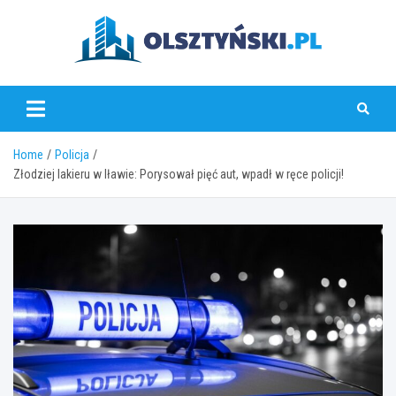
Skip
to
content
olsztynski.pl
Home
Policja
Złodziej lakieru w Iławie: Porysował pięć aut, wpadł w ręce policji!