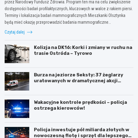
przez Narodowy Fundusz Zdrowia. Program ten ma na celu zwiększenie
dostępności badań profilaktycznych, kluczowych w walce z rakiem piersi.
Terminy i lokalizacja badań mammograficznych Mieszkanki Olsztynka
będą mieć okazję przeprowadzić badania mammograficzne…
Czytaj dalej
Kolizja na DK16: Korki i zmiany w ruchu na
trasie Ostróda – Tyrowo
Burza na jeziorze Seksty: 37 żeglarzy
uratowanych w dramatycznej akcji
ratunkowej
Wakacyjne kontrole prędkości – policja
ostrzega kierowców!
Policja inwestuje pół miliarda złotych w
nowoczesną flotę i sprzęt dla lepszego