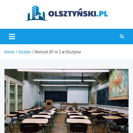
Skip
to
content
olsztynski.pl
Home
Olsztyn
Remont SP nr 2 w Olsztynie