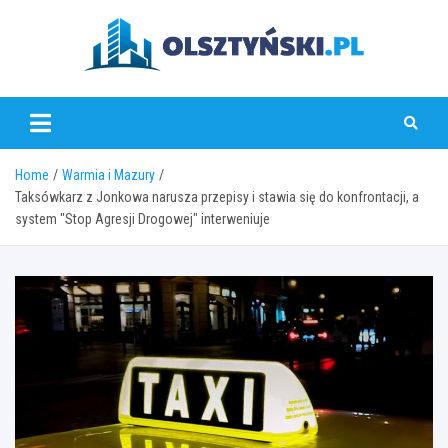
Skip
to
content
olsztynski.pl
Home
Warmia i Mazury
Taksówkarz z Jonkowa narusza przepisy i stawia się do konfrontacji, a
system "Stop Agresji Drogowej" interweniuje