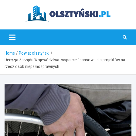
Skip
to
content
olsztynski.pl
Home
Powiat olsztyński
Decyzja Zarządu Województwa: wsparcie finansowe dla projektów na
rzecz osób niepełnosprawnych