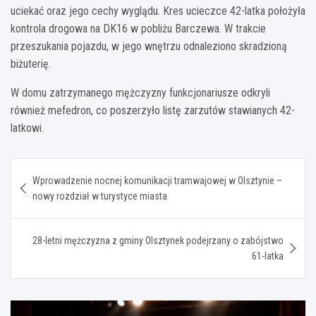
uciekać oraz jego cechy wyglądu. Kres ucieczce 42-latka położyła
kontrola drogowa na DK16 w pobliżu Barczewa. W trakcie
przeszukania pojazdu, w jego wnętrzu odnaleziono skradzioną
biżuterię.
W domu zatrzymanego mężczyzny funkcjonariusze odkryli
również mefedron, co poszerzyło listę zarzutów stawianych 42-
latkowi.
Nawigacja
Wprowadzenie nocnej komunikacji tramwajowej w Olsztynie –
wpisu
nowy rozdział w turystyce miasta
28-letni mężczyzna z gminy Olsztynek podejrzany o zabójstwo
61-latka