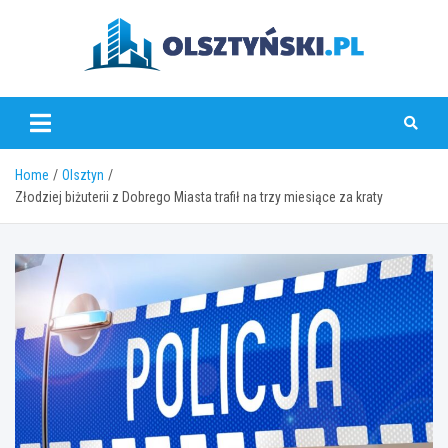
Skip
to
content
olsztynski.pl
Home
Olsztyn
Złodziej biżuterii z Dobrego Miasta trafił na trzy miesiące za kraty