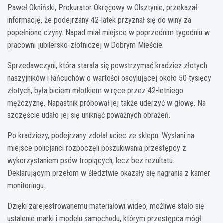
Paweł Okniński, Prokurator Okręgowy w Olsztynie, przekazał
informację, że podejrzany 42-latek przyznał się do winy za
popełnione czyny. Napad miał miejsce w poprzednim tygodniu w
pracowni jubilersko-złotniczej w Dobrym Mieście.
Sprzedawczyni, która starała się powstrzymać kradzież złotych
naszyjników i łańcuchów o wartości oscylującej około 50 tysięcy
złotych, była biciem młotkiem w ręce przez 42-letniego
mężczyznę. Napastnik próbował jej także uderzyć w głowę. Na
szczęście udało jej się uniknąć poważnych obrażeń.
Po kradzieży, podejrzany zdołał uciec ze sklepu. Wysłani na
miejsce policjanci rozpoczęli poszukiwania przestępcy z
wykorzystaniem psów tropiących, lecz bez rezultatu.
Deklarującym przełom w śledztwie okazały się nagrania z kamer
monitoringu.
Dzięki zarejestrowanemu materiałowi wideo, możliwe stało się
ustalenie marki i modelu samochodu, którym przestępca mógł