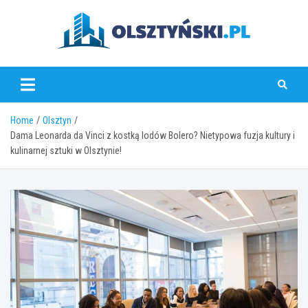
Skip
to
content
olsztynski.pl
Home
Olsztyn
Dama Leonarda da Vinci z kostką lodów Bolero? Nietypowa fuzja kultury i
kulinarnej sztuki w Olsztynie!