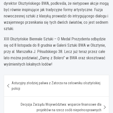
dyrektor Olsztyńskiego BWA, podkreśla, że nietypowe akcje mogą
być równie inspirujące jak tradycyjne formy artystyczne. Fuzja
nowoczesnej sztuki z klasyką prowadzi do intrygującego dialogu i
wzajemnego przenikania się tych dwóch światów, co jest sednem
sztuki.
XIII Olsztyńskie Biennale Sztuki – O Medal Prezydenta odbędzie
się od 8 listopada do 8 grudnia w Galerii Sztuki BWA w Olsztynie,
przy al. Marszałka J. Piłsudskiego 38. Lecz już teraz przez całe
lato można podziwiać „Damę z Bolero” w BWA oraz skosztować
wyśmienitych lokalnych lodów!
Nawigacja
Astucyjny złodziej paliwa z Zatorza na celowniku olsztyńskiej
wpisu
policji
Decyzja Zarządu Województwa: wsparcie finansowe dla
projektów na rzecz osób niepełnosprawnych