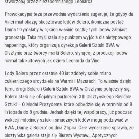
stworzoną przez niezapomnianego Leonarda.
Prowokacyjna teza przewodnia wydarzenia sugeruje, że gdyby da
Vinci miał okazję skosztować lodów Bolero, ikoniczna postać
Dama trzymałaby w rękach właśnie kostkę tych lodów zamiast
gronostaja. Taka myśl stała się punktem wyjścia dla nietypowego
happeningu, który organizują dyrekcja Galerii Sztuki BWA w
Olsztynie oraz twórcy marki Bolero, słynącej z produkcji lodów
niemal tak kultowych jak dzieła Leonarda da Vinci.
Lody Bolero przez ostatnie 40 lat zdobyły sobie miano
cukierniczego arcydzieła na Warmii i Mazurach. To właśnie dzięki
temu drogi Bolero i Galerii Sztuki BWA w Olsztynie połączyły się.
Bolero stało się oficjalnym partnerem XIII Olsztyńskiego Biennale
Sztuki – O Medal Prezydenta, które odbędzie się w terminie od 8
listopada do 8 grudnia. Jednak dzięki tej współpracy, już podczas
wakacji miłośnicy sztuki i smacznych lodów mogą podziwiać w
BWA „Damę z Bolero” od dnia 2 lipca. Całe wydarzenie sprawia, że
olsztyńska galeria staje się Biurem Wystaw… Apetycznych.