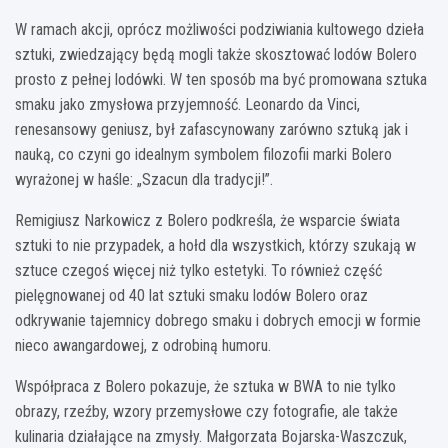
W ramach akcji, oprócz możliwości podziwiania kultowego dzieła
sztuki, zwiedzający będą mogli także skosztować lodów Bolero
prosto z pełnej lodówki. W ten sposób ma być promowana sztuka
smaku jako zmysłowa przyjemność. Leonardo da Vinci,
renesansowy geniusz, był zafascynowany zarówno sztuką jak i
nauką, co czyni go idealnym symbolem filozofii marki Bolero
wyrażonej w haśle: „Szacun dla tradycji!”.
Remigiusz Narkowicz z Bolero podkreśla, że wsparcie świata
sztuki to nie przypadek, a hołd dla wszystkich, którzy szukają w
sztuce czegoś więcej niż tylko estetyki. To również część
pielęgnowanej od 40 lat sztuki smaku lodów Bolero oraz
odkrywanie tajemnicy dobrego smaku i dobrych emocji w formie
nieco awangardowej, z odrobiną humoru.
Współpraca z Bolero pokazuje, że sztuka w BWA to nie tylko
obrazy, rzeźby, wzory przemysłowe czy fotografie, ale także
kulinaria działające na zmysły. Małgorzata Bojarska-Waszczuk,