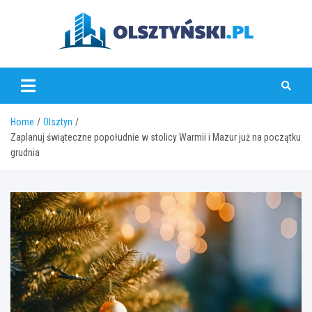
Skip
to
content
olsztynski.pl
Home
Olsztyn
Zaplanuj świąteczne popołudnie w stolicy Warmii i Mazur już na początku
grudnia