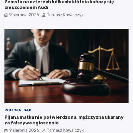
Zemsta na czterech kółkach: kłótnia kończy się
zniszczeniem Audi
9 sierpnia 2026
Tomasz Kowalczyk
POLICJA
SĄD
Pijana matka nie potwierdzona, mężczyzna ukarany
za fałszywe zgłoszenie
9 sierpnia 2026
Tomasz Kowalczyk