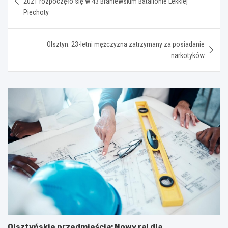
2021 rozpoczęło się w 43 Braniewskim Batalionie Lekkiej
Piechoty
Olsztyn: 23-letni mężczyzna zatrzymany za posiadanie
narkotyków
Olsztyńskie przedmieścia: Nowy raj dla