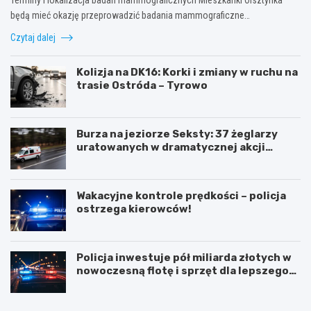
będą mieć okazję przeprowadzić badania mammograficzne…
Czytaj dalej
Kolizja na DK16: Korki i zmiany w ruchu na
trasie Ostróda – Tyrowo
Burza na jeziorze Seksty: 37 żeglarzy
uratowanych w dramatycznej akcji
ratunkowej
Wakacyjne kontrole prędkości – policja
ostrzega kierowców!
Policja inwestuje pół miliarda złotych w
nowoczesną flotę i sprzęt dla lepszego
bezpieczeństwa obywateli