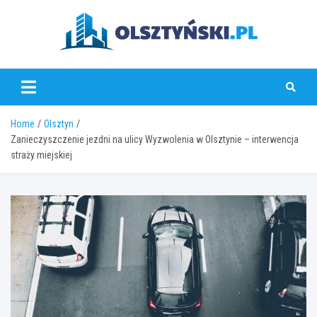
Skip
to
content
olsztynski.pl
Home
Olsztyn
Zanieczyszczenie jezdni na ulicy Wyzwolenia w Olsztynie – interwencja
straży miejskiej