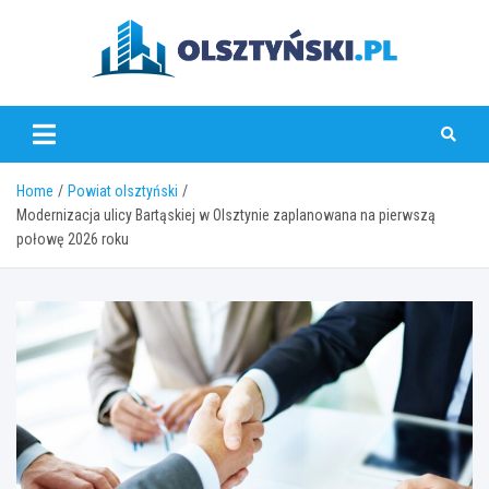
Skip
to
content
olsztynski.pl
Home
Powiat olsztyński
Modernizacja ulicy Bartąskiej w Olsztynie zaplanowana na pierwszą
połowę 2026 roku