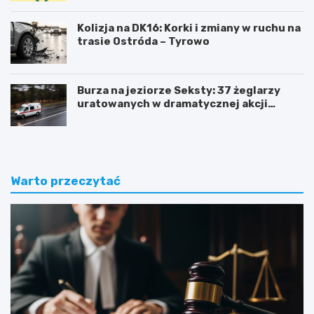
Kolizja na DK16: Korki i zmiany w ruchu na
trasie Ostróda – Tyrowo
Burza na jeziorze Seksty: 37 żeglarzy
uratowanych w dramatycznej akcji
ratunkowej
Warto przeczytać