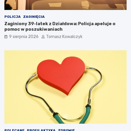
POLICJA
ZAGINIĘCIA
Zaginiony 39-latek z Działdowa: Policja apeluje o
pomoc w poszukiwaniach
9 sierpnia 2026
Tomasz Kowalczyk
POLECANE
PROFILAKTYKA
ZDROWIE