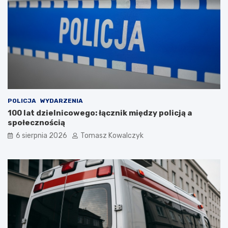
POLICJA
WYDARZENIA
100 lat dzielnicowego: łącznik między policją a
społecznością
6 sierpnia 2026
Tomasz Kowalczyk