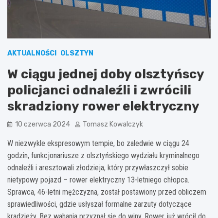
AKTUALNOŚCI
OLSZTYN
W ciągu jednej doby olsztyńscy
policjanci odnaleźli i zwrócili
skradziony rower elektryczny
10 czerwca 2024
Tomasz Kowalczyk
W niezwykle ekspresowym tempie, bo zaledwie w ciągu 24
godzin, funkcjonariusze z olsztyńskiego wydziału kryminalnego
odnaleźli i aresztowali złodzieja, który przywłaszczył sobie
nietypowy pojazd – rower elektryczny 13-letniego chłopca.
Sprawca, 46-letni mężczyzna, został postawiony przed obliczem
sprawiedliwości, gdzie usłyszał formalne zarzuty dotyczące
kradzieży. Bez wahania przyznał się do winy. Rower już wrócił do