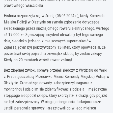
prawowitego właściciela.
Historia rozpoczęła się w środę (05.06.2024 r.), kiedy Komenda
Miejska Policji w Olsztynie otrzymała zgłoszenie dotyczące
skradzionego przez nieznajomego roweru elektrycznego, wartego
aż 17 000 zł. Zgłaszający incydent utrwalony był tego samego
dnia, niedaleko jednego z miejscowych supermarketów.
Zgłaszającym był pokrzywdzony 13-latek, który opowiedział, że
pozostawił swój pojazd na zewnątrz sklepu, by zrobić zakupy.
Kiedy po 20 minutach wrócił, rower zniknął.
Bez zbędnej zwłoki, sprawę przejęli śledczy z Wydziału do Walki
z Przestępczością Przeciwko Mieniu Komendy Miejskiej Policji w
Olsztynie. Gromadząc dowody, zabezpieczyli nagrania z
monitoringu i udało im się zidentyfikować złodzieja – mężczyznę
stojącego nieopodal sklepu, który skorzystał z okazji, gdy pojazd
nie był zabezpieczony. W ciągu jednego dnia, funkcjonariusze
ustalili personalia sprawcy i aresztowali go w jego miejscu