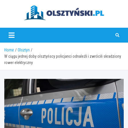
Skip
to
content
olsztynski.pl
Home
Olsztyn
W ciągu jednej doby olsztyńscy policjanci odnaleźli i zwrócili skradziony
rower elektryczny