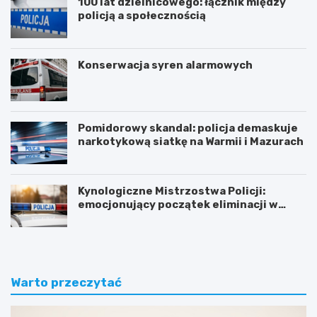
100 lat dzielnicowego: łącznik między
policją a społecznością
Konserwacja syren alarmowych
Pomidorowy skandal: policja demaskuje
narkotykową siatkę na Warmii i Mazurach
Kynologiczne Mistrzostwa Policji:
emocjonujący początek eliminacji w
Olsztynie
Warto przeczytać