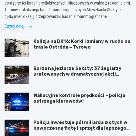
dostępności badań profilaktycznych, kluczowych w walce z rakiem piersi.
Terminy i lokalizacja badań mammograficznych Mieszkanki Olsztynka
będą mieć okazję przeprowadzić badania mammograficzne…
Czytaj dalej
Kolizja na DK16: Korki i zmiany w ruchu na
trasie Ostróda – Tyrowo
Burza na jeziorze Seksty: 37 żeglarzy
uratowanych w dramatycznej akcji
ratunkowej
Wakacyjne kontrole prędkości – policja
ostrzega kierowców!
Policja inwestuje pół miliarda złotych w
nowoczesną flotę i sprzęt dla lepszego
bezpieczeństwa obywateli