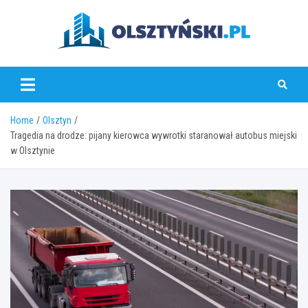
Skip
to
content
olsztynski.pl
Home
Olsztyn
Tragedia na drodze: pijany kierowca wywrotki staranował autobus miejski
w Olsztynie