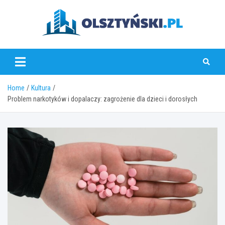
Skip
to
content
olsztynski.pl
Home
Kultura
Problem narkotyków i dopalaczy: zagrożenie dla dzieci i dorosłych