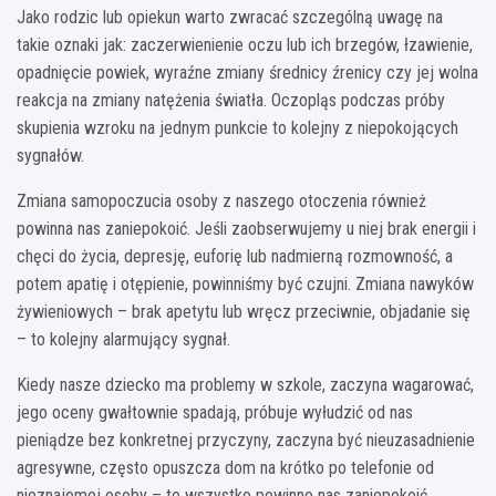
Jako rodzic lub opiekun warto zwracać szczególną uwagę na
takie oznaki jak: zaczerwienienie oczu lub ich brzegów, łzawienie,
opadnięcie powiek, wyraźne zmiany średnicy źrenicy czy jej wolna
reakcja na zmiany natężenia światła. Oczopląs podczas próby
skupienia wzroku na jednym punkcie to kolejny z niepokojących
sygnałów.
Zmiana samopoczucia osoby z naszego otoczenia również
powinna nas zaniepokoić. Jeśli zaobserwujemy u niej brak energii i
chęci do życia, depresję, euforię lub nadmierną rozmowność, a
potem apatię i otępienie, powinniśmy być czujni. Zmiana nawyków
żywieniowych – brak apetytu lub wręcz przeciwnie, objadanie się
– to kolejny alarmujący sygnał.
Kiedy nasze dziecko ma problemy w szkole, zaczyna wagarować,
jego oceny gwałtownie spadają, próbuje wyłudzić od nas
pieniądze bez konkretnej przyczyny, zaczyna być nieuzasadnienie
agresywne, często opuszcza dom na krótko po telefonie od
nieznajomej osoby – to wszystko powinno nas zaniepokoić.