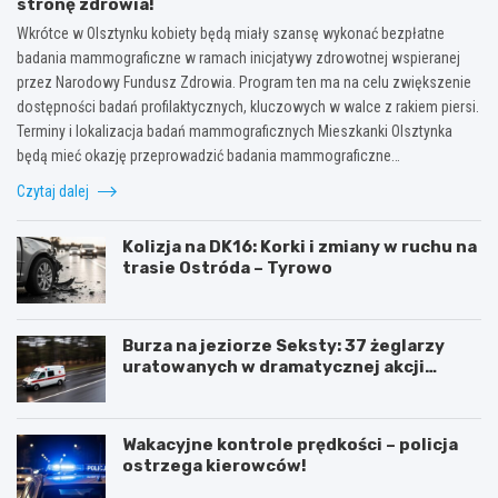
stronę zdrowia!
Wkrótce w Olsztynku kobiety będą miały szansę wykonać bezpłatne
badania mammograficzne w ramach inicjatywy zdrowotnej wspieranej
przez Narodowy Fundusz Zdrowia. Program ten ma na celu zwiększenie
dostępności badań profilaktycznych, kluczowych w walce z rakiem piersi.
Terminy i lokalizacja badań mammograficznych Mieszkanki Olsztynka
będą mieć okazję przeprowadzić badania mammograficzne…
Czytaj dalej
Kolizja na DK16: Korki i zmiany w ruchu na
trasie Ostróda – Tyrowo
Burza na jeziorze Seksty: 37 żeglarzy
uratowanych w dramatycznej akcji
ratunkowej
Wakacyjne kontrole prędkości – policja
ostrzega kierowców!