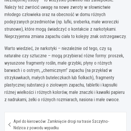
Należy też zwrócić uwagę na nowe zwroty w słownictwie
młodego człowieka oraz na obecność w domu różnych
podejrzanych przedmiotów (np. lufki, sreberka, małe woreczki
strunowe), które mogą świadczyć o kontakcie z narkotykami.
Nieprzyjemna zmiana zapachu ciała to kolejny znak ostrzegawczy.
Warto wiedzieć, że narkotyki – niezależnie od tego, czy są
naturalne czy sztuczne – mogą przybierać różne formy: proszek,
wysuszone fragmenty roślin, małe grzybki, płyny o różnych
barwach i o ostrym, „chemicznym” zapachu (na przykład w
strzykawkach, małych buteleczkach lub fiolkach), fragmenty
plastycznej substancji o ziołowym zapachu, tabletki i kapsułki
różnej wielkości i różnych kolorów, małe znaczki i kawałki papieru
z nadrukami, żelki o różnych rozmiarach, nasiona i małe owoce.
Nawigacja
Apel do kierowców: Zamknięcie drogi na trasie Szczytno-
wpisu
Nidzica z powodu wypadku