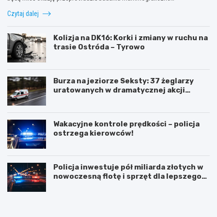
Czytaj dalej
Kolizja na DK16: Korki i zmiany w ruchu na
trasie Ostróda – Tyrowo
Burza na jeziorze Seksty: 37 żeglarzy
uratowanych w dramatycznej akcji
ratunkowej
Wakacyjne kontrole prędkości – policja
ostrzega kierowców!
Policja inwestuje pół miliarda złotych w
nowoczesną flotę i sprzęt dla lepszego
bezpieczeństwa obywateli