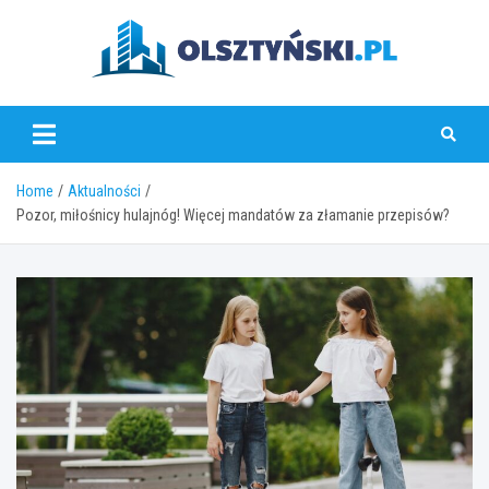
Skip
to
content
olsztynski.pl
Home
Aktualności
Pozor, miłośnicy hulajnóg! Więcej mandatów za złamanie przepisów?