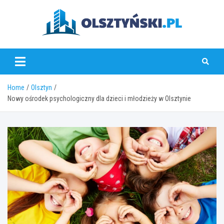
Skip
to
content
olsztynski.pl
Home
Olsztyn
Nowy ośrodek psychologiczny dla dzieci i młodzieży w Olsztynie