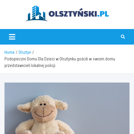
Skip
to
content
olsztynski.pl
Home
Olsztyn
Podopieczni Domu Dla Dzieci w Olsztynku gościli w swoim domu
przedstawicieli lokalnej policji