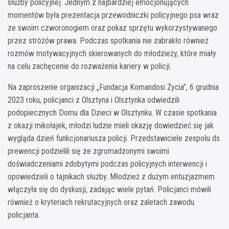
służby policyjnej. Jednym z najbardziej emocjonujących
momentów była prezentacja przewodniczki policyjnego psa wraz
ze swoim czworonogiem oraz pokaz sprzętu wykorzystywanego
przez stróżów prawa. Podczas spotkania nie zabrakło również
rozmów motywacyjnych skierowanych do młodzieży, które miały
na celu zachęcenie do rozważenia kariery w policji.
Na zaproszenie organizacji „Fundacja Komandosi Życia”, 6 grudnia
2023 roku, policjanci z Olsztyna i Olsztynka odwiedzili
podopiecznych Domu dla Dzieci w Olsztynku. W czasie spotkania
z okazji mikołajek, młodzi ludzie mieli okazję dowiedzieć się jak
wygląda dzień funkcjonariusza policji. Przedstawiciele zespołu ds.
prewencji podzielili się ze zgromadzonymi swoimi
doświadczeniami zdobytymi podczas policyjnych interwencji i
opowiedzieli o tajnikach służby. Młodzież z dużym entuzjazmem
włączyła się do dyskusji, zadając wiele pytań. Policjanci mówili
również o kryteriach rekrutacyjnych oraz zaletach zawodu
policjanta.