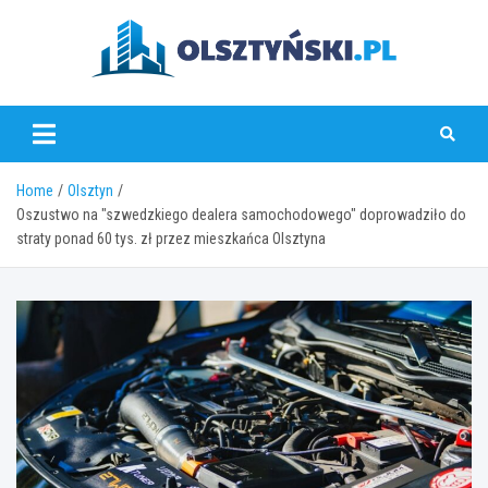
Skip
to
content
olsztynski.pl
Home
Olsztyn
Oszustwo na "szwedzkiego dealera samochodowego" doprowadziło do
straty ponad 60 tys. zł przez mieszkańca Olsztyna