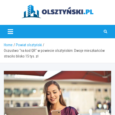
Skip
to
content
olsztynski.pl
Home
Powiat olsztyński
Oszustwo "na kod QR" w powiecie olsztyńskim: Dwoje mieszkańców
straciło blisko 15 tys. zł