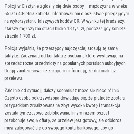
Policji w Olsztynie zgłosiły się dwie osoby – mężczyzna w wieku
65 lat i 40-letnia kobieta. Informowali oni o oszustwie polegającym
na wykorzystaniu fałszywych kodów QR. W wyniku tej kradzieży,
starszy mężczyzna stracił blisko 13 tys. zł, podczas gdy kobieta
straciła 1 700 zł.
Policja wyjaśnia, że przestępcy najczęściej stosują tę samą
taktykę. Zaczynają od kontaktu z osobami, które wystawiają na
sprzedaż różne przedmioty na popularnych portalach aukcyjnych.
Udają zainteresowanie zakupem i informują, że dokonali już
przelewu.
Zależnie od sytuacji, dalszy scenariusz może się nieco różnić.
Często osoba pokrzywdzona dowiaduje się, że płatność została
przypadkiem zrealizowana na zbyt wysoką kwotę i transakcja
została tymczasowo zablokowana. Innym razem oszust
przekonuje swoją ofiarę, że przelew jest gotowy, ale odbiorca
musi zalogować się do swojego konta bankowego, aby go