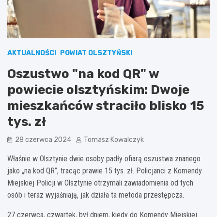
AKTUALNOŚCI
POWIAT OLSZTYŃSKI
Oszustwo "na kod QR" w
powiecie olsztyńskim: Dwoje
mieszkańców straciło blisko 15
tys. zł
28 czerwca 2024
Tomasz Kowalczyk
Właśnie w Olsztynie dwie osoby padły ofiarą oszustwa znanego
jako „na kod QR”, tracąc prawie 15 tys. zł. Policjanci z Komendy
Miejskiej Policji w Olsztynie otrzymali zawiadomienia od tych
osób i teraz wyjaśniają, jak działa ta metoda przestępcza.
27 czerwca, czwartek, był dniem, kiedy do Komendy Miejskiej