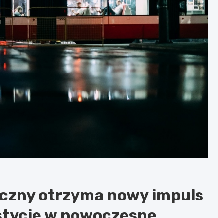
liczny otrzyma nowy impuls
estycje w nowoczesne