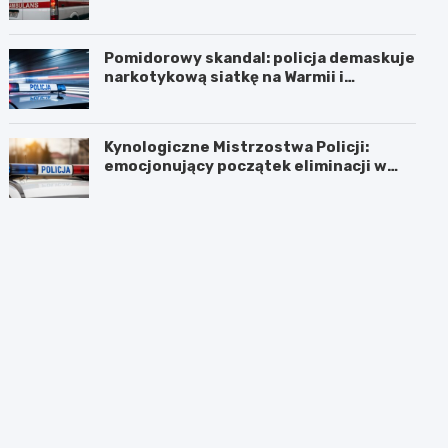
Pomidorowy skandal: policja demaskuje
narkotykową siatkę na Warmii i
Mazurach
Kynologiczne Mistrzostwa Policji:
emocjonujący początek eliminacji w
Olsztynie