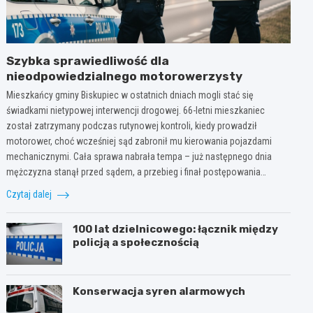
Szybka sprawiedliwość dla
nieodpowiedzialnego motorowerzysty
Mieszkańcy gminy Biskupiec w ostatnich dniach mogli stać się
świadkami nietypowej interwencji drogowej. 66-letni mieszkaniec
został zatrzymany podczas rutynowej kontroli, kiedy prowadził
motorower, choć wcześniej sąd zabronił mu kierowania pojazdami
mechanicznymi. Cała sprawa nabrała tempa – już następnego dnia
mężczyzna stanął przed sądem, a przebieg i finał postępowania…
Czytaj dalej
100 lat dzielnicowego: łącznik między
policją a społecznością
Konserwacja syren alarmowych