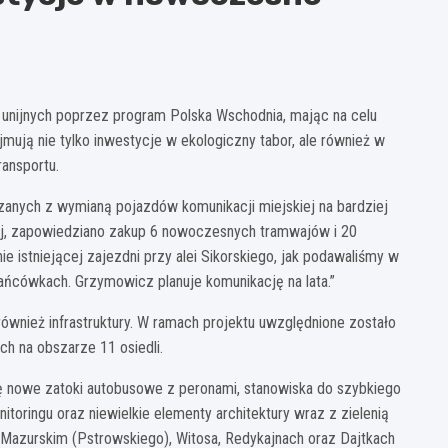
 unijnych poprzez program Polska Wschodnia, mając na celu
ejmują nie tylko inwestycje w ekologiczny tabor, ale również w
ransportu.
anych z wymianą pojazdów komunikacji miejskiej na bardziej
nej, zapowiedziano zakup 6 nowoczesnych tramwajów i 20
 istniejącej zajezdni przy alei Sikorskiego, jak podawaliśmy w
rańcówkach. Grzymowicz planuje komunikację na lata.”
również infrastruktury. W ramach projektu uwzględnione zostało
ch na obszarze 11 osiedli.
ę nowe zatoki autobusowe z peronami, stanowiska do szybkiego
toringu oraz niewielkie elementy architektury wraz z zielenią
u Mazurskim (Pstrowskiego), Witosa, Redykajnach oraz Dajtkach