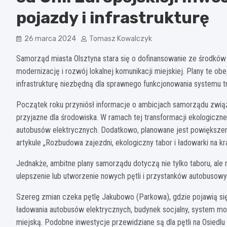
pojazdy i infrastrukturę
26 marca 2024
Tomasz Kowalczyk
Samorząd miasta Olsztyna stara się o dofinansowanie ze środków
modernizację i rozwój lokalnej komunikacji miejskiej. Plany te ob
infrastrukturę niezbędną dla sprawnego funkcjonowania systemu t
Początek roku przyniósł informacje o ambicjach samorządu związ
przyjazne dla środowiska. W ramach tej transformacji ekologicz
autobusów elektrycznych. Dodatkowo, planowane jest powiększenie
artykule „Rozbudowa zajezdni, ekologiczny tabor i ładowarki na k
Jednakże, ambitne plany samorządu dotyczą nie tylko taboru, ale 
ulepszenie lub utworzenie nowych pętli i przystanków autobusowy
Szereg zmian czeka pętlę Jakubowo (Parkowa), gdzie pojawią si
ładowania autobusów elektrycznych, budynek socjalny, system moni
miejską. Podobne inwestycje przewidziane są dla pętli na Osiedl