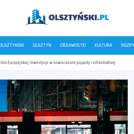
olsztynski.pl
 OLSZTYŃSKI
OLSZTYN
CIEKAWOSTKI
KULTURA
ROZR
Unii Europejskiej: Inwestycje w nowoczesne pojazdy i infrastrukturę