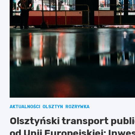
AKTUALNOŚCI
OLSZTYN
ROZRYWKA
Olsztyński transport pub
od Unii Europejskiej: Inw