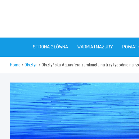
Skip
to
content
STRONA GŁÓWNA
WARMIA I MAZURY
POWIAT
Home
Olsztyn
Olsztyńska Aquasfera zamknięta na trzy tygodnie na r