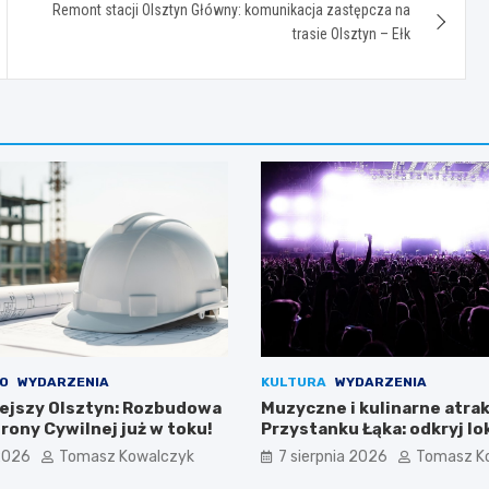
Remont stacji Olsztyn Główny: komunikacja zastępcza na
trasie Olsztyn – Ełk
O
WYDARZENIA
KULTURA
WYDARZENIA
ejszy Olsztyn: Rozbudowa
Muzyczne i kulinarne atrak
hrony Cywilnej już w toku!
Przystanku Łąka: odkryj lo
smaki!
 2026
Tomasz Kowalczyk
7 sierpnia 2026
Tomasz K