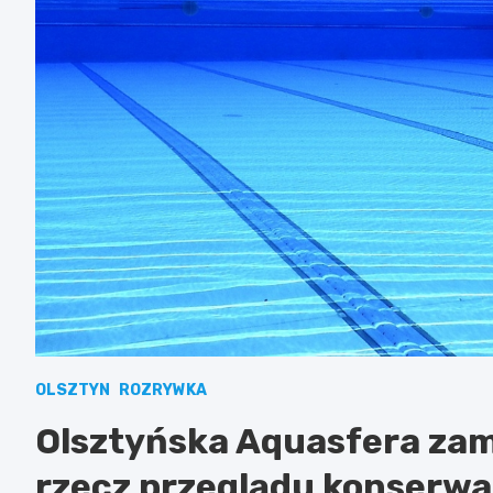
OLSZTYN
ROZRYWKA
Olsztyńska Aquasfera zam
rzecz przeglądu konserw