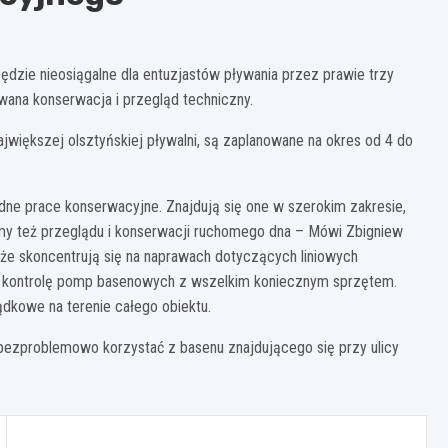
zie nieosiągalne dla entuzjastów pływania przez prawie trzy
ana konserwacja i przegląd techniczny.
jwiększej olsztyńskiej pływalni, są zaplanowane na okres od 4 do
ne prace konserwacyjne. Znajdują się one w szerokim zakresie,
my też przeglądu i konserwacji ruchomego dna – Mówi Zbigniew
, że skoncentrują się na naprawach dotyczących liniowych
 kontrolę pomp basenowych z wszelkim koniecznym sprzętem.
ądkowe na terenie całego obiektu.
 bezproblemowo korzystać z basenu znajdującego się przy ulicy