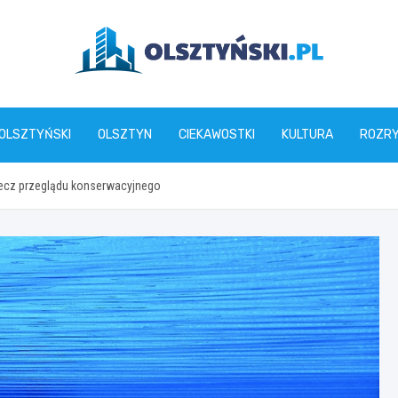
olsztynski.pl
 OLSZTYŃSKI
OLSZTYN
CIEKAWOSTKI
KULTURA
ROZR
zecz przeglądu konserwacyjnego