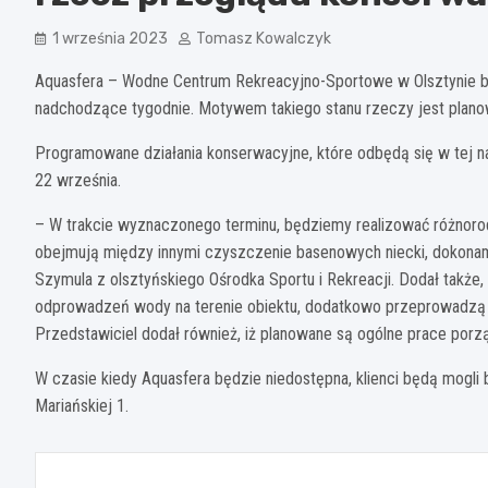
1 września 2023
Tomasz Kowalczyk
Aquasfera – Wodne Centrum Rekreacyjno-Sportowe w Olsztynie będ
nadchodzące tygodnie. Motywem takiego stanu rzeczy jest planow
Programowane działania konserwacyjne, które odbędą się w tej na
22 września.
– W trakcie wyznaczonego terminu, będziemy realizować różnorod
obejmują między innymi czyszczenie basenowych niecki, dokona
Szymula z olsztyńskiego Ośrodka Sportu i Rekreacji. Dodał także
odprowadzeń wody na terenie obiektu, dodatkowo przeprowadzą
Przedstawiciel dodał również, iż planowane są ogólne prace porz
W czasie kiedy Aquasfera będzie niedostępna, klienci będą mogli
Mariańskiej 1.
Nawigacja