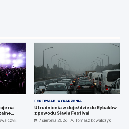
FESTIWALE
WYDARZENIA
cje na
Utrudnienia w dojeździe do Rybaków
kalne
z powodu Slavia Festival
owalczyk
7 sierpnia 2026
Tomasz Kowalczyk