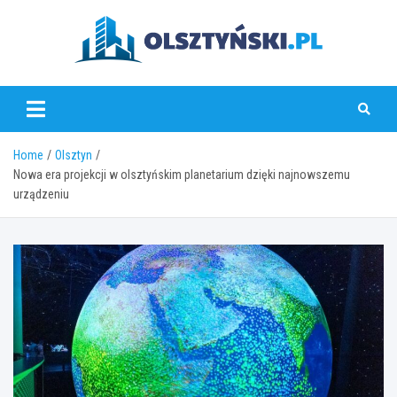
Skip
to
content
olsztynski.pl
Home
Olsztyn
Nowa era projekcji w olsztyńskim planetarium dzięki najnowszemu
urządzeniu