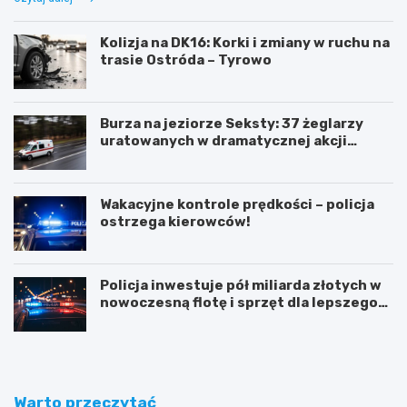
Kolizja na DK16: Korki i zmiany w ruchu na
trasie Ostróda – Tyrowo
Burza na jeziorze Seksty: 37 żeglarzy
uratowanych w dramatycznej akcji
ratunkowej
Wakacyjne kontrole prędkości – policja
ostrzega kierowców!
Policja inwestuje pół miliarda złotych w
nowoczesną flotę i sprzęt dla lepszego
bezpieczeństwa obywateli
Warto przeczytać