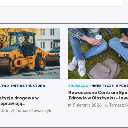
STWO
INFRASTRUKTURA
EDUKACJA
INWESTYCJE
SPOR
Nowoczesne Centrum Spor
stycje drogowe w
Zdrowia w Olsztynku – inw
poprawiają
którą czekali uczniowie!
5 sierpnia 2026
Tomasz K
ństwo mieszkańców
 2026
Tomasz Kowalczyk