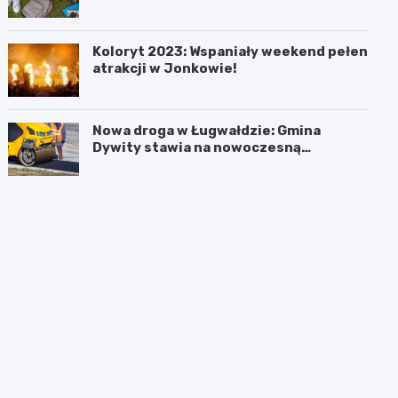
czekali uczniowie!
Koloryt 2023: Wspaniały weekend pełen
atrakcji w Jonkowie!
Nowa droga w Ługwałdzie: Gmina
Dywity stawia na nowoczesną
infrastrukturę