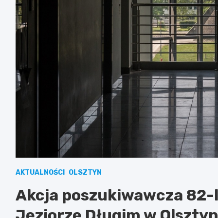
AKTUALNOŚCI
OLSZTYN
Akcja poszukiwawcza 82-le
Jeziorze Długim w Olszty