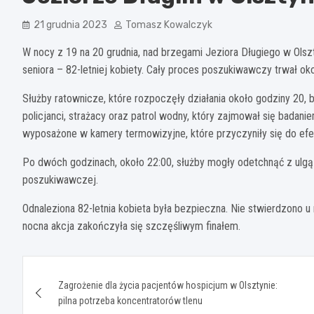
21 grudnia 2023
Tomasz Kowalczyk
W nocy z 19 na 20 grudnia, nad brzegami Jeziora Długiego w Olsz
seniora – 82-letniej kobiety. Cały proces poszukiwawczy trwał ok
Służby ratownicze, które rozpoczęły działania około godziny 20, b
policjanci, strażacy oraz patrol wodny, który zajmował się badan
wyposażone w kamery termowizyjne, które przyczyniły się do efe
Po dwóch godzinach, około 22:00, służby mogły odetchnąć z ulgą 
poszukiwawczej.
Odnaleziona 82-letnia kobieta była bezpieczna. Nie stwierdzono u 
nocna akcja zakończyła się szczęśliwym finałem.
Nawigacja
Zagrożenie dla życia pacjentów hospicjum w Olsztynie:
wpisu
pilna potrzeba koncentratorów tlenu