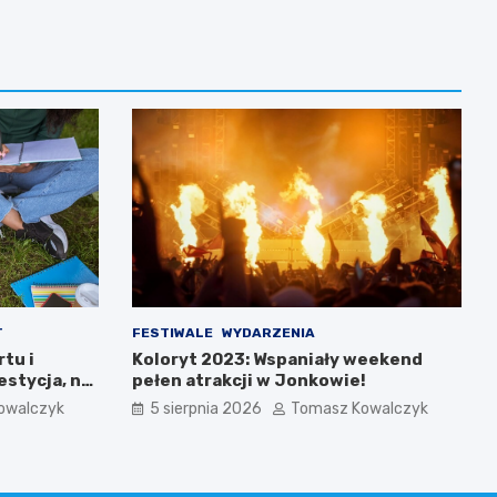
T
FESTIWALE
WYDARZENIA
tu i
Koloryt 2023: Wspaniały weekend
estycja, na
pełen atrakcji w Jonkowie!
owalczyk
5 sierpnia 2026
Tomasz Kowalczyk