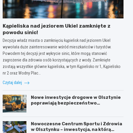
Kąpieliska nad jeziorem Ukiel zamknięte z
powodu sinic!
Decyzja władz miasta o zamknięciu kąpielisk nad jeziorem Ukiel
wywołała duże zainteresowanie wśród mieszkańców i turystów.
Powodem tej decyzji jest wykrycie sinic, które mogą stanowić
zagrożenie dla zdrowia osób korzystających z wody. Zamknięte
zostają wszystkie główne kąpieliska, w tym Kąpielisko nr 1, Kąpielisko
nr 2 oraz Wodny Plac…
Czytaj dalej
Nowe inwestycje drogowe w Olsztynie
poprawiają bezpieczeństwo
mieszkańców
Nowoczesne Centrum Sportu i Zdrowia
w Olsztynku – inwestycja, na którą