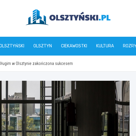
olsztynski.pl
 OLSZTYŃSKI
OLSZTYN
CIEKAWOSTKI
KULTURA
ROZR
e Długim w Olsztynie zakończona sukcesem