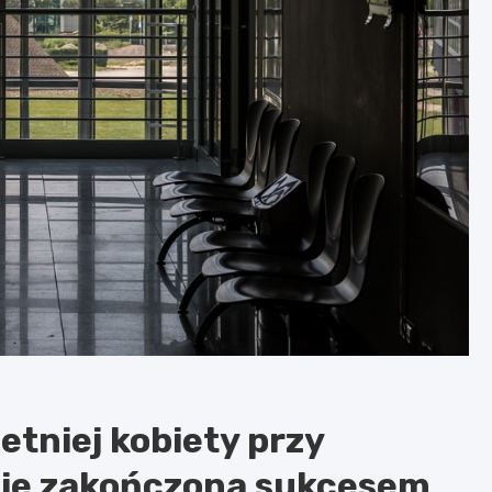
tniej kobiety przy
nie zakończona sukcesem