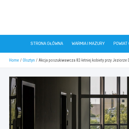
Skip
to
content
STRONA GŁÓWNA
WARMIA I MAZURY
POWIAT
Home
Olsztyn
Akcja poszukiwawcza 82-letniej kobiety przy Jeziorz