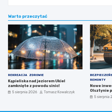
Warto przeczytać
REKREACJA
ZDROWIE
BEZPIECZEŃ
REMONTY
Kąpieliska nad jeziorem Ukiel
zamknięte z powodu sinic!
Nowe inwe
Olsztynie 
5 sierpnia 2026
Tomasz Kowalczyk
bezpiecze
5 sierpnia