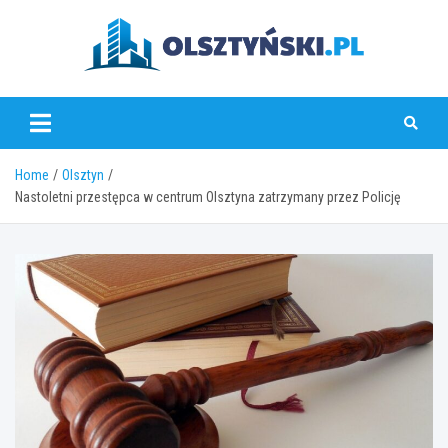
Skip
to
content
olsztynski.pl
Home
Olsztyn
Nastoletni przestępca w centrum Olsztyna zatrzymany przez Policję