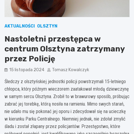
AKTUALNOŚCI
OLSZTYN
Nastoletni przestępca w
centrum Olsztyna zatrzymany
przez Policję
15 listopada 2024
Tomasz Kowalczyk
Śledczy z olsztyńskiej jednostki policji powstrzymali 15-letniego
chłopca, który późnym wieczorem zaatakował młodą dziewczynę
w samym sercu Olsztyna. Zrobił to w brawurowy sposób, próbując
zabrać jej torebkę, którą nosiła na ramieniu. Mimo swych starań,
nie udało mu się pokonać jej oporu i zdecydował się na ucieczkę
w kierunku Parku Centralnego. Niemniej jednak, nie zdołał zmylić
śladu i został złapany przez policjantów. Przestępstwo, które
próbował popełnić, jest kwalifikowane jako szczególnie bezczelna