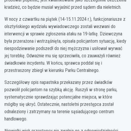
kradzież, co będzie musiał wyjaśnić przed sądem dla nieletnich.
W nocy z czwartku na piątek (14-15.11.2024 r.), funkcjonariusze z
olsztyńskiego wydziału wywiadowczego zostali wezwani do
interwencji w sprawie zgłoszenia ataku na 19-latkę. Dziewczyna
była przerażona i wstrząśnięta, opisała policjantom sytuację, kiedy
niespodziewanie podszedł do niej mężczyzna i usiłował wyrwać
jej torebkę. Odważnie mu się sprzeciwiła, co zauważyli również
świadkowie incydentu. W końcu, sprawca poddał się i
przestraszony zbiegł w kierunku Parku Centralnego.
Szczegółowy opis napastnika przekazany przez świadków
pozwolił policjantom na szybką akcję. Ruszyli w stronę parku,
systematycznie sprawdzając potencjalne miejsca, w które
mógłby się ukryć. Ostatecznie, nastoletni przestępca został
odnaleziony i zatrzymany na terenie sąsiadującego centrum
handlowego.
Niewielki wiek przestępcy nie zwalnia go z odpowiedzialności.