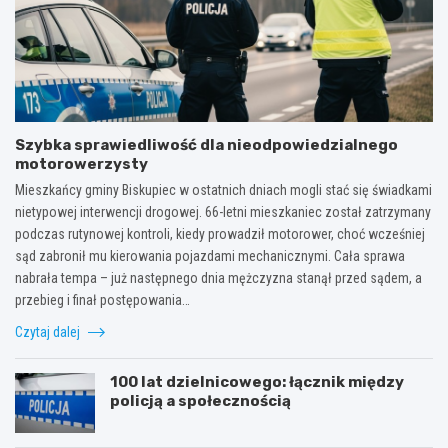
Szybka sprawiedliwość dla nieodpowiedzialnego
motorowerzysty
Mieszkańcy gminy Biskupiec w ostatnich dniach mogli stać się świadkami
nietypowej interwencji drogowej. 66-letni mieszkaniec został zatrzymany
podczas rutynowej kontroli, kiedy prowadził motorower, choć wcześniej
sąd zabronił mu kierowania pojazdami mechanicznymi. Cała sprawa
nabrała tempa – już następnego dnia mężczyzna stanął przed sądem, a
przebieg i finał postępowania…
Czytaj dalej
100 lat dzielnicowego: łącznik między
policją a społecznością