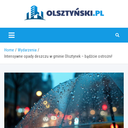
Skip
to
content
olsztynski.pl
Home
Wydarzenia
Intensywne opady deszczu w gminie Olsztynek – bądźcie ostrożni!