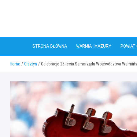
Skip
to
content
STRONA GŁÓWNA
WARMIA I MAZURY
POWIAT
Home
Olsztyn
Celebracje 25-lecia Samorządu Województwa Warmiń