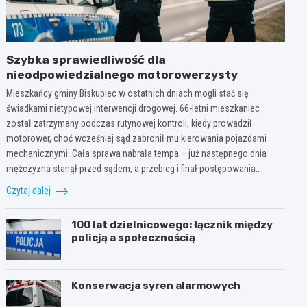
Szybka sprawiedliwość dla
nieodpowiedzialnego motorowerzysty
Mieszkańcy gminy Biskupiec w ostatnich dniach mogli stać się
świadkami nietypowej interwencji drogowej. 66-letni mieszkaniec
został zatrzymany podczas rutynowej kontroli, kiedy prowadził
motorower, choć wcześniej sąd zabronił mu kierowania pojazdami
mechanicznymi. Cała sprawa nabrała tempa – już następnego dnia
mężczyzna stanął przed sądem, a przebieg i finał postępowania…
Czytaj dalej
100 lat dzielnicowego: łącznik między
policją a społecznością
Konserwacja syren alarmowych