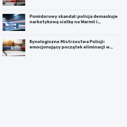
Pomidorowy skandal: policja demaskuje
narkotykową siatkę na Warmii i
Mazurach
Kynologiczne Mistrzostwa Policji:
emocjonujący początek eliminacji w
Olsztynie