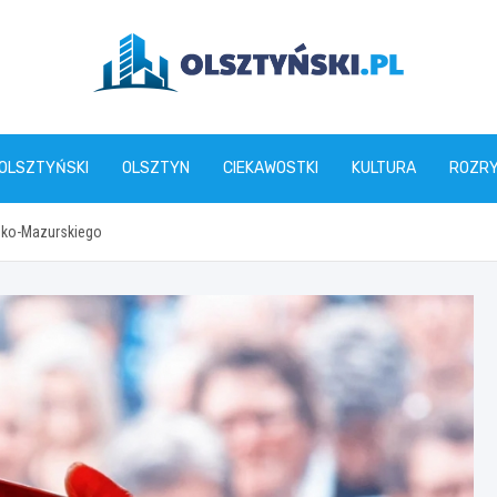
olsztynski.pl
 OLSZTYŃSKI
OLSZTYN
CIEKAWOSTKI
KULTURA
ROZR
sko-Mazurskiego