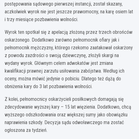
postępowania sądowego pierwszej instancji, został skazany,
aczkolwiek wyrok nie jest jeszcze prawomocny, na karę osiem lat
i trzy miesiące pozbawienia wolności.
Wyrok ten spotkał się z apelacją złożoną przez trzech obrońców
oskarżonego. Dodatkowo zarówno pełnomocnik ofiary jak i
pełnomocnik mężczyzny, którego rzekomo zaatakował oskarżony
z powodu zazdrości o swoją dziewczynę, złożyli skargi na
wydany wyrok. Głównym celem adwokatów jest zmiana
kwalifikacji prawnej zarzutu usiłowania zabójstwa. Według ich
oceny, można mówić jedynie o pobiciu. Dlatego też dążą do
obniżenia kary do 3 lat pozbawienia wolności.
Z kolei, pełnomocnicy oskarżycieli posiłkowych domagają się
zdecydowanie wyższej kary – 15 lat więzienia. Dodatkowo, chcą
wyższego odszkodowania oraz większej sumy jako obowiązku
naprawienia szkody. Decyzja sądu odwoławczego ma zostać
ogłoszona za tydzień.