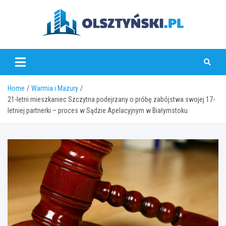
Skip
to
content
olsztynski.pl
Home
Warmia i Mazury
21-letni mieszkaniec Szczytna podejrzany o próbę zabójstwa swojej 17-
letniej partnerki – proces w Sądzie Apelacyjnym w Białymstoku