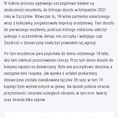
W trakcie procesu sądowego szczegółowo badane są
okoliczności incydentu, do którego doszło w listopadzie 2021
roku w Szczytnie. Wówczas to, 18-letnia partnerka oskarżonego
wraz z koleżanką zorganizowały imprezę urodzinową. Tam doszło
do pierwszego incydentu, podczas którego oskarżony uderzył
jednego z uczestników, łamiąc mu szczękę i wybijając ząb.
Zazdrość o dziewczynę miała być powodem tej agresji.
Po tym incydencie para pojechała do domu rodzinnego 18-latki,
aby tam odebrać pozostawione rzeczy. Przy tym domu doszło do
kolejnej napaści na dziewczynę. Była ona początkowo duszona, a
następnie bita i kopana. Jak wynika z ustaleń prokuratury,
dziewczyna została zaatakowana łącznie 28 razy, w tym 19
kopnięć było wymierzonych w głowę. Na skutek pobicia straciła
przytomność i doznała rozległych obrażeń, w tym m.in. twarzy
oraz utraciła kilka zębów.
Nawigacja