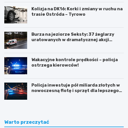
Kolizja na DK16: Korki i zmiany w ruchu na
trasie Ostróda – Tyrowo
Burza na jeziorze Seksty: 37 żeglarzy
uratowanych w dramatycznej akcji
ratunkowej
Wakacyjne kontrole prędkości – policja
ostrzega kierowców!
Policja inwestuje pół miliarda złotych w
nowoczesną flotę i sprzęt dla lepszego
bezpieczeństwa obywateli
Warto przeczytać