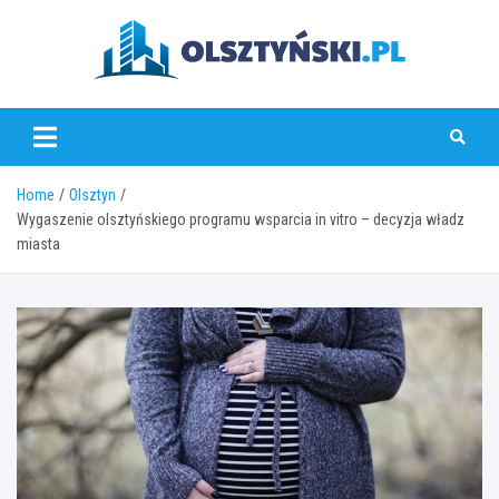
Skip
to
content
olsztynski.pl
Home
Olsztyn
Wygaszenie olsztyńskiego programu wsparcia in vitro – decyzja władz
miasta