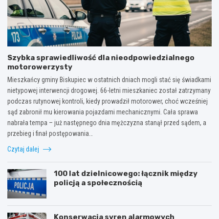
Szybka sprawiedliwość dla nieodpowiedzialnego
motorowerzysty
Mieszkańcy gminy Biskupiec w ostatnich dniach mogli stać się świadkami
nietypowej interwencji drogowej. 66-letni mieszkaniec został zatrzymany
podczas rutynowej kontroli, kiedy prowadził motorower, choć wcześniej
sąd zabronił mu kierowania pojazdami mechanicznymi. Cała sprawa
nabrała tempa – już następnego dnia mężczyzna stanął przed sądem, a
przebieg i finał postępowania…
Czytaj dalej
100 lat dzielnicowego: łącznik między
policją a społecznością
Konserwacja syren alarmowych