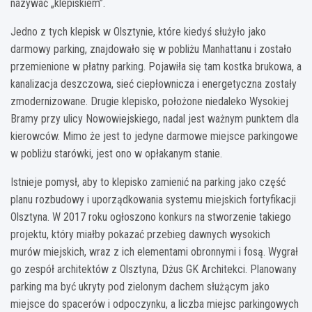
nazywać „klepiskiem”.
Jedno z tych klepisk w Olsztynie, które kiedyś służyło jako
darmowy parking, znajdowało się w pobliżu Manhattanu i zostało
przemienione w płatny parking. Pojawiła się tam kostka brukowa, a
kanalizacja deszczowa, sieć ciepłownicza i energetyczna zostały
zmodernizowane. Drugie klepisko, położone niedaleko Wysokiej
Bramy przy ulicy Nowowiejskiego, nadal jest ważnym punktem dla
kierowców. Mimo że jest to jedyne darmowe miejsce parkingowe
w pobliżu starówki, jest ono w opłakanym stanie.
Istnieje pomysł, aby to klepisko zamienić na parking jako część
planu rozbudowy i uporządkowania systemu miejskich fortyfikacji
Olsztyna. W 2017 roku ogłoszono konkurs na stworzenie takiego
projektu, który miałby pokazać przebieg dawnych wysokich
murów miejskich, wraz z ich elementami obronnymi i fosą. Wygrał
go zespół architektów z Olsztyna, Dżus GK Architekci. Planowany
parking ma być ukryty pod zielonym dachem służącym jako
miejsce do spacerów i odpoczynku, a liczba miejsc parkingowych