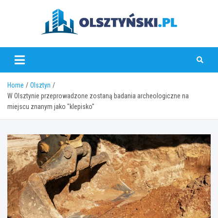
Skip
to
content
olsztynski.pl
Home
Olsztyn
W Olsztynie przeprowadzone zostaną badania archeologiczne na
miejscu znanym jako "klepisko"