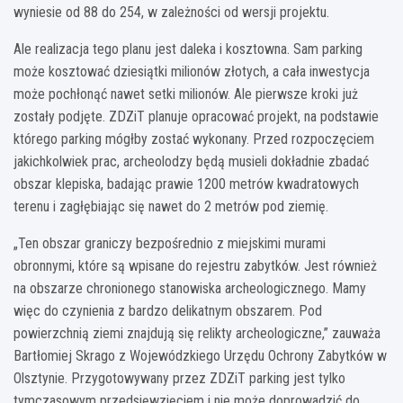
wyniesie od 88 do 254, w zależności od wersji projektu.
Ale realizacja tego planu jest daleka i kosztowna. Sam parking
może kosztować dziesiątki milionów złotych, a cała inwestycja
może pochłonąć nawet setki milionów. Ale pierwsze kroki już
zostały podjęte. ZDZiT planuje opracować projekt, na podstawie
którego parking mógłby zostać wykonany. Przed rozpoczęciem
jakichkolwiek prac, archeolodzy będą musieli dokładnie zbadać
obszar klepiska, badając prawie 1200 metrów kwadratowych
terenu i zagłębiając się nawet do 2 metrów pod ziemię.
„Ten obszar graniczy bezpośrednio z miejskimi murami
obronnymi, które są wpisane do rejestru zabytków. Jest również
na obszarze chronionego stanowiska archeologicznego. Mamy
więc do czynienia z bardzo delikatnym obszarem. Pod
powierzchnią ziemi znajdują się relikty archeologiczne,” zauważa
Bartłomiej Skrago z Wojewódzkiego Urzędu Ochrony Zabytków w
Olsztynie. Przygotowywany przez ZDZiT parking jest tylko
tymczasowym przedsięwzięciem i nie może doprowadzić do