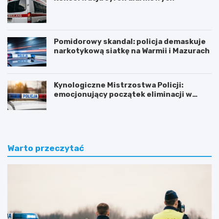
Pomidorowy skandal: policja demaskuje
narkotykową siatkę na Warmii i Mazurach
Kynologiczne Mistrzostwa Policji:
emocjonujący początek eliminacji w
Olsztynie
Warto przeczytać