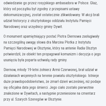
odwiedzanie go przez rosyjskiego ambasadora w Polsce. Głaz,
który od początku był zgodny z przepisami ustawy
dekomunizacyjnej, został ostatecznie zlikwidowany. W akcji brali
udział historycy z olsztyńskiego oddziału Instytutu Pamięci
Narodowej oraz urzędnicy gminy Dywit.
O monument upamiętniający postać Piotra Diernowa zasługiwały
na szczególną uwagę słowa dra Marcina Płotka z Instytutu
Pamięci Narodowej w Olsztynie, który na antenie Radia Olsztyn
potwierdził, że obiekt ten propagował komunizm i decyzja o jego
usunięciu była poparta uchwałą rady gminy.
Diernow, młody 19-letni żołnierz Armii Czerwonej, brał udział w
działaniach wojennych na terenie powiatu olsztyńskiego. Istnieje
duże prawdopodobieństwo, że zmarł dzień wcześniej, niż podaje
się oficjalna data jego śmierci. Jego ciało zostało pierwotnie
znalezione w Dywitach, a następnie przeniesione na cmentarz
przy ul. Szarych Szeregów w Olsztynie.