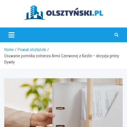
Skip
to
content
olsztynski.pl
Home
Powiat olsztyński
Usuwanie pomnika żołnierza Armii Czerwonej z Kieźlin – decyzja gminy
Dywity