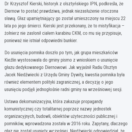
Dr Krzysztof Kierski, historyk z olsztyńskiego IPN, podkreśla, że
Diernow to postać prawdziwa, jednak niezasłużenie otoczona
sławą. Głaz upamiętniający go został umieszczony na miejscu 22
lata po jego śmierci. Kierski jest przekonany, że to mistyfikacja –
żołnierz nie zasłonił ciałem karabinu CKM, co mu się przypisuje,
ponieważ nie istniał odpowiedni bunkier.
Do usunięcia pomnika doszło po tym, jak grupa mieszkańców
Kieźlin wystosowała do gminy pismo z wnioskiem o usunięcie
głazu dedykowanego Diernowowi. Jak wyjaśnił Radiu Olsztyn
Jacek Niedźwiecki z Urzędu Gminy Dywity, kwestia pomnika była
również elementem polityki zagranicznej, a decyzję o jego
usunięciu podjęli jednogłośnie radni gminy na wrześniowej sesji.
Ustawa dekomunizacyjna, która zakazuje propagandy
komunistycznej czy totalitarnej poprzez nazwy jednostek
organizacyjnych, budowli, obiektów użyteczności publicznej i
pomników, wprowadzona została w 2016 roku. Zapytany, dlaczego
głaz nie został usunięty wcześniej, Niedźwiecki odpowiedział, że