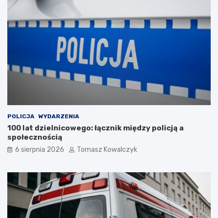
POLICJA
WYDARZENIA
100 lat dzielnicowego: łącznik między policją a
społecznością
6 sierpnia 2026
Tomasz Kowalczyk