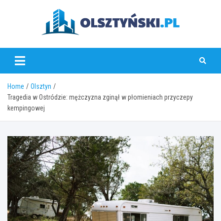
Skip
to
content
olsztynski.pl
Home
Olsztyn
Tragedia w Ostródzie: mężczyzna zginął w płomieniach przyczepy
kempingowej