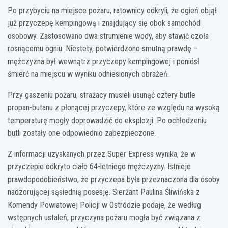
Po przybyciu na miejsce pożaru, ratownicy odkryli, że ogień objął
już przyczepę kempingową i znajdujący się obok samochód
osobowy. Zastosowano dwa strumienie wody, aby stawić czoła
rosnącemu ogniu. Niestety, potwierdzono smutną prawdę –
mężczyzna był wewnątrz przyczepy kempingowej i poniósł
śmierć na miejscu w wyniku odniesionych obrażeń.
Przy gaszeniu pożaru, strażacy musieli usunąć cztery butle
propan-butanu z płonącej przyczepy, które ze względu na wysoką
temperaturę mogły doprowadzić do eksplozji. Po ochłodzeniu
butli zostały one odpowiednio zabezpieczone.
Z informacji uzyskanych przez Super Express wynika, że w
przyczepie odkryto ciało 64-letniego mężczyzny. Istnieje
prawdopodobieństwo, że przyczepa była przeznaczona dla osoby
nadzorującej sąsiednią posesję. Sierżant Paulina Śliwińska z
Komendy Powiatowej Policji w Ostródzie podaje, że według
wstępnych ustaleń, przyczyna pożaru mogła być związana z