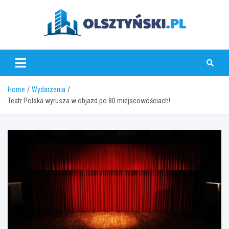
Skip
to
content
olsztynski.pl
Home
Wydarzenia
Teatr Polska wyrusza w objazd po 80 miejscowościach!