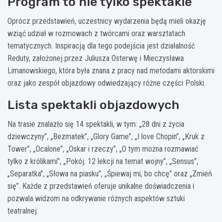
Program to nie tylko spektakle
Oprócz przedstawień, uczestnicy wydarzenia będą mieli okazję
wziąć udział w rozmowach z twórcami oraz warsztatach
tematycznych. Inspiracją dla tego podejścia jest działalność
Reduty, założonej przez Juliusza Osterwę i Mieczysława
Limanowskiego, która była znana z pracy nad metodami aktorskimi
oraz jako zespół objazdowy odwiedzający różne części Polski.
Lista spektakli objazdowych
Na trasie znalazło się 14 spektakli, w tym: „28 dni z życia
dziewczyny”, „Bezmatek”, „Glory Game”, „I love Chopin”, „Kruk z
Tower”, „Ocalone”, „Oskar i rzeczy”, „O tym można rozmawiać
tylko z królikami”, „Pokój. 12 lekcji na temat wojny”, „Sensus”,
„Separatka”, „Słowa na piasku”, „Śpiewaj mi, bo chcę” oraz „Zmień
się”. Każde z przedstawień oferuje unikalne doświadczenia i
pozwala widzom na odkrywanie różnych aspektów sztuki
teatralnej.