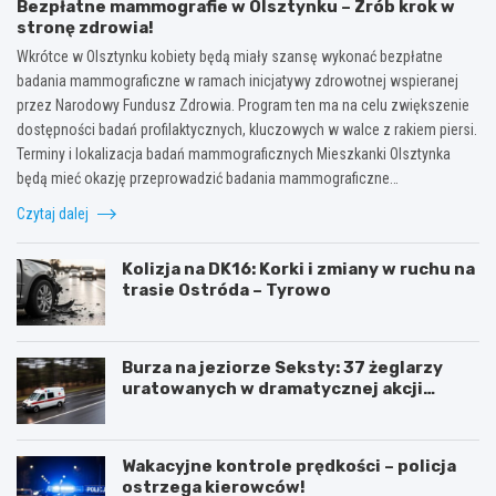
Bezpłatne mammografie w Olsztynku – Zrób krok w
stronę zdrowia!
Wkrótce w Olsztynku kobiety będą miały szansę wykonać bezpłatne
badania mammograficzne w ramach inicjatywy zdrowotnej wspieranej
przez Narodowy Fundusz Zdrowia. Program ten ma na celu zwiększenie
dostępności badań profilaktycznych, kluczowych w walce z rakiem piersi.
Terminy i lokalizacja badań mammograficznych Mieszkanki Olsztynka
będą mieć okazję przeprowadzić badania mammograficzne…
Czytaj dalej
Kolizja na DK16: Korki i zmiany w ruchu na
trasie Ostróda – Tyrowo
Burza na jeziorze Seksty: 37 żeglarzy
uratowanych w dramatycznej akcji
ratunkowej
Wakacyjne kontrole prędkości – policja
ostrzega kierowców!