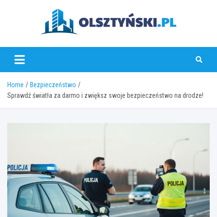
Skip
to
content
olsztynski.pl
Home
Bezpieczeństwo
Sprawdź światła za darmo i zwiększ swoje bezpieczeństwo na drodze!