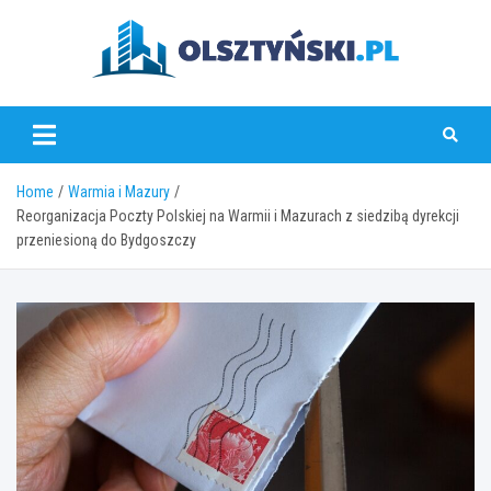
Skip
to
content
olsztynski.pl
Home
Warmia i Mazury
Reorganizacja Poczty Polskiej na Warmii i Mazurach z siedzibą dyrekcji
przeniesioną do Bydgoszczy