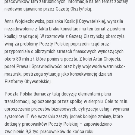
pracowników tam zatrudnionych. Informacje na ten temat zostały
niedawno ujawnione przez Gazetę Olsztyńską.
Anna Wojciechowska, posłanka Koalicji Obywatelskiej, wyraziła
niezadowolenie z faktu braku konsultacji na ten temat z posłami
koalicji rządzącej. W rozmowie z Gazetą Olsztyńską obarczyła
winą za problemy Poczty Polskiej poprzedni rząd oraz
przypomniała o olbrzymich stratach finansowych wynoszących
około 80 mln zł, które poniosła poczta. Z kolei Artur Chojecki,
poseł Prawa i Sprawiedliwości oraz były wojewoda warmińsko-
mazurski, postrzega sytuację jako konsekwencję działań
Platformy Obywatelskiej.
Poczta Polska tłumaczy taką decyzję elementami planu
transformacji, ogłoszonego przez spółkę w sierpniu. Cele to m.in.
uproszczenie procesów biznesowych, cyfryzacja usług i wymiana
systemów IT. We wrześniu zaszły jednak kolejne zmiany, które
dotknęły pracowników Poczty Polskiej – zapowiedziano
zwolnienie 9,3 tys. pracowników do końca roku.