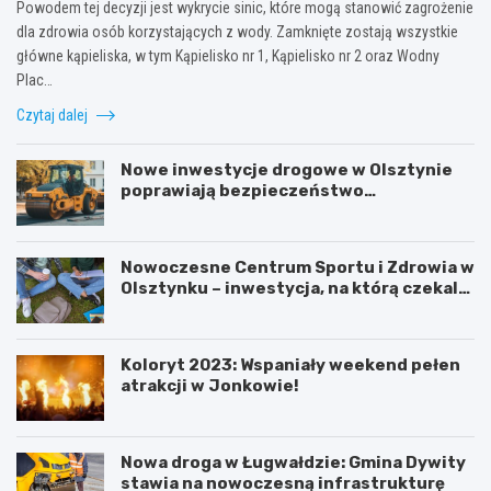
Powodem tej decyzji jest wykrycie sinic, które mogą stanowić zagrożenie
dla zdrowia osób korzystających z wody. Zamknięte zostają wszystkie
główne kąpieliska, w tym Kąpielisko nr 1, Kąpielisko nr 2 oraz Wodny
Plac…
Czytaj dalej
Nowe inwestycje drogowe w Olsztynie
poprawiają bezpieczeństwo
mieszkańców
Nowoczesne Centrum Sportu i Zdrowia w
Olsztynku – inwestycja, na którą czekali
uczniowie!
Koloryt 2023: Wspaniały weekend pełen
atrakcji w Jonkowie!
Nowa droga w Ługwałdzie: Gmina Dywity
stawia na nowoczesną infrastrukturę