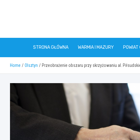
Skip
to
content
STRONA GŁÓWNA
WARMIA I MAZURY
POWIAT
Home
Olsztyn
Przeobrażenie obszaru przy skrzyżowaniu al. Piłsudski