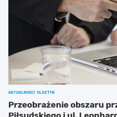
AKTUALNOŚCI
OLSZTYN
Przeobrażenie obszaru prz
Piłsudskiego i ul. Leonha