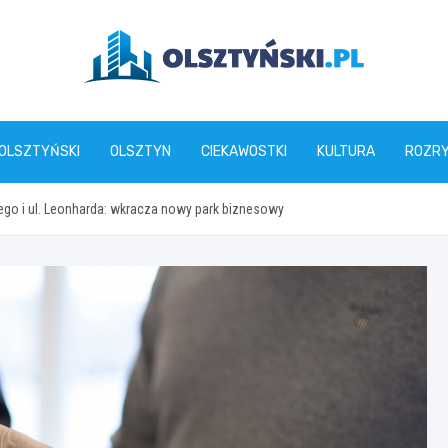
olsztynski.pl
 OLSZTYŃSKI
OLSZTYN
CIEKAWOSTKI
KULTURA
ROZR
ego i ul. Leonharda: wkracza nowy park biznesowy