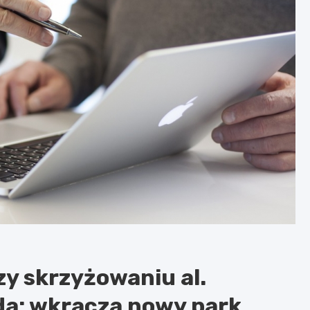
y skrzyżowaniu al.
rda: wkracza nowy park