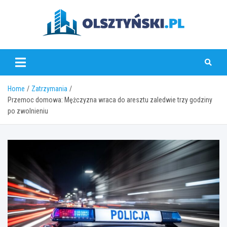
Skip
to
content
olsztynski.pl
Home
Zatrzymania
Przemoc domowa: Mężczyzna wraca do aresztu zaledwie trzy godziny
po zwolnieniu