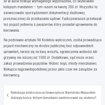
że w aucie brakuje wymaganego wyposażenia, co skutkowało
kolejnym mandatem – tym razem na kwotę 200 zł. Wszystko to
zaowocowało sporządzeniem dokumentacji służbowej
przeznaczonej do przekazania sądowi. Funkcjonariusze przekazali
też pojazd jednemu z pasażerów, który posiadał uprawnienia do
kierowania.
Na podstawie artykułu 94 Kodeksu wykroczeń, osoba prowadząca
pojazd mechaniczny na drodze publicznej bez odpowiednich
uprawnień, naraża się na karę aresztu, ograniczenia wolności lub
grzywnę nie niższej niż 1500 zł. Dodatkowo, sąd może orzec
zakaz prowadzenia pojazdów. Wobec tego, młody mieszkaniec
Biskupca najprawdopodobniej przez jakiś czas nie zasiądzie za
kierownicą.
Nawigacja
Rekrutacja śródroczna na Uniwersytecie Warmińsko-Mazurskim
wpisu
dobiegła końca: którymi kierunkami zainteresowali się studenci?