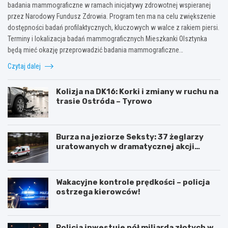
badania mammograficzne w ramach inicjatywy zdrowotnej wspieranej
przez Narodowy Fundusz Zdrowia. Program ten ma na celu zwiększenie
dostępności badań profilaktycznych, kluczowych w walce z rakiem piersi.
Terminy i lokalizacja badań mammograficznych Mieszkanki Olsztynka
będą mieć okazję przeprowadzić badania mammograficzne…
Czytaj dalej
Kolizja na DK16: Korki i zmiany w ruchu na
trasie Ostróda – Tyrowo
Burza na jeziorze Seksty: 37 żeglarzy
uratowanych w dramatycznej akcji
ratunkowej
Wakacyjne kontrole prędkości – policja
ostrzega kierowców!
Policja inwestuje pół miliarda złotych w