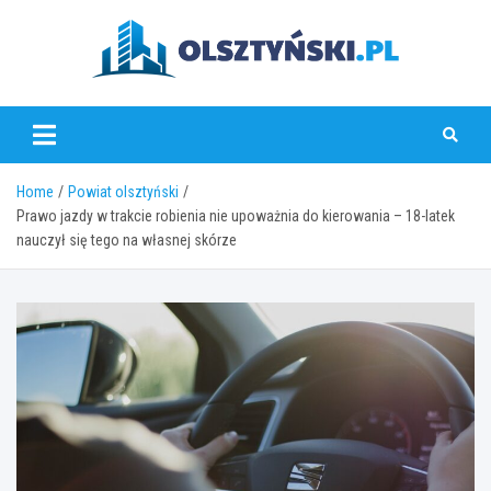
Skip
to
content
olsztynski.pl
Home
Powiat olsztyński
Prawo jazdy w trakcie robienia nie upoważnia do kierowania – 18-latek
nauczył się tego na własnej skórze