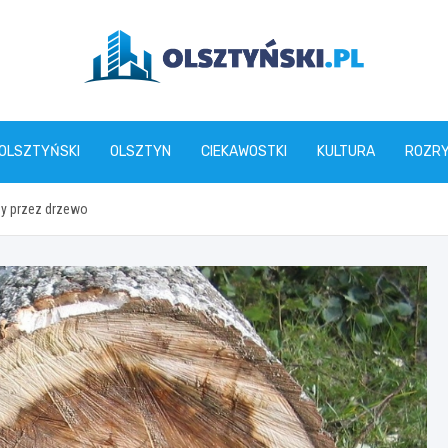
olsztynski.pl
 OLSZTYŃSKI
OLSZTYN
CIEKAWOSTKI
KULTURA
ROZR
ny przez drzewo