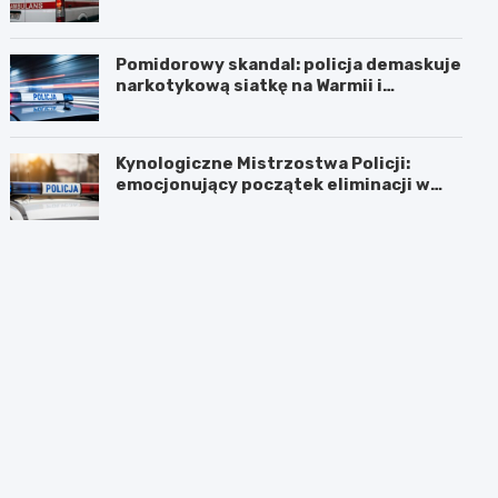
Pomidorowy skandal: policja demaskuje
narkotykową siatkę na Warmii i
Mazurach
Kynologiczne Mistrzostwa Policji:
emocjonujący początek eliminacji w
Olsztynie