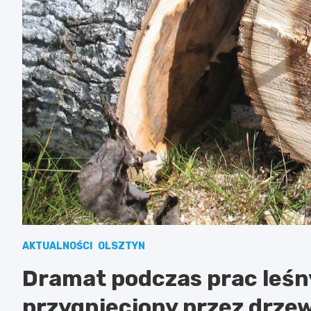
AKTUALNOŚCI
OLSZTYN
Dramat podczas prac leś
przygnieciony przez drze