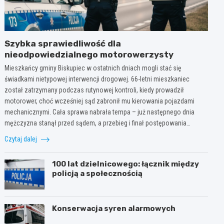
Szybka sprawiedliwość dla
nieodpowiedzialnego motorowerzysty
Mieszkańcy gminy Biskupiec w ostatnich dniach mogli stać się
świadkami nietypowej interwencji drogowej. 66-letni mieszkaniec
został zatrzymany podczas rutynowej kontroli, kiedy prowadził
motorower, choć wcześniej sąd zabronił mu kierowania pojazdami
mechanicznymi. Cała sprawa nabrała tempa – już następnego dnia
mężczyzna stanął przed sądem, a przebieg i finał postępowania…
Czytaj dalej
100 lat dzielnicowego: łącznik między
policją a społecznością
Konserwacja syren alarmowych