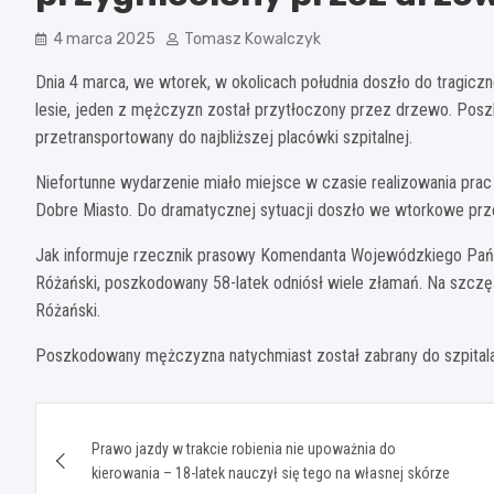
4 marca 2025
Tomasz Kowalczyk
Dnia 4 marca, we wtorek, w okolicach południa doszło do tragic
lesie, jeden z mężczyzn został przytłoczony przez drzewo. Posz
przetransportowany do najbliższej placówki szpitalnej.
Niefortunne wydarzenie miało miejsce w czasie realizowania prac
Dobre Miasto. Do dramatycznej sytuacji doszło we wtorkowe prze
Jak informuje rzecznik prasowy Komendanta Wojewódzkiego Pańs
Różański, poszkodowany 58-latek odniósł wiele złamań. Na szczę
Różański.
Poszkodowany mężczyzna natychmiast został zabrany do szpitala n
Nawigacja
Prawo jazdy w trakcie robienia nie upoważnia do
wpisu
kierowania – 18-latek nauczył się tego na własnej skórze