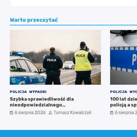
Warto przeczytać
POLICJA
WYPADKI
POLICJA
WY
Szybka sprawiedliwość dla
100 lat dzi
nieodpowiedzialnego
policją a s
motorowerzysty
6 sierpnia 2026
Tomasz Kowalczyk
6 sierpnia