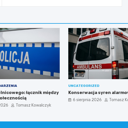
DARZENIA
UNCATEGORIZED
elnicowego: łącznik między
Konserwacja syren alarm
połecznością
6 sierpnia 2026
Tomasz K
 2026
Tomasz Kowalczyk