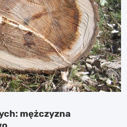
nych: mężczyzna
wo