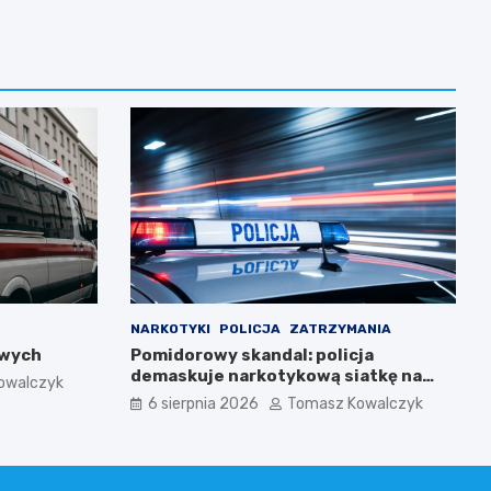
NARKOTYKI
POLICJA
ZATRZYMANIA
owych
Pomidorowy skandal: policja
demaskuje narkotykową siatkę na
owalczyk
Warmii i Mazurach
6 sierpnia 2026
Tomasz Kowalczyk