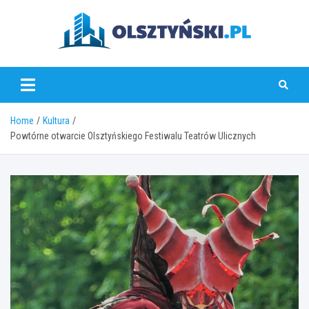
Skip
to
content
olsztynski.pl
Home
Kultura
Powtórne otwarcie Olsztyńskiego Festiwalu Teatrów Ulicznych