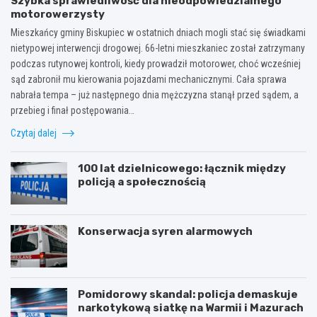
Szybka sprawiedliwość dla nieodpowiedzialnego
motorowerzysty
Mieszkańcy gminy Biskupiec w ostatnich dniach mogli stać się świadkami
nietypowej interwencji drogowej. 66-letni mieszkaniec został zatrzymany
podczas rutynowej kontroli, kiedy prowadził motorower, choć wcześniej
sąd zabronił mu kierowania pojazdami mechanicznymi. Cała sprawa
nabrała tempa – już następnego dnia mężczyzna stanął przed sądem, a
przebieg i finał postępowania…
Czytaj dalej
100 lat dzielnicowego: łącznik między
policją a społecznością
Konserwacja syren alarmowych
Pomidorowy skandal: policja demaskuje
narkotykową siatkę na Warmii i Mazurach