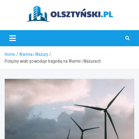
Skip
to
content
olsztynski.pl
Home
Warmia i Mazury
Potężny wiatr powoduje tragedię na Warmii i Mazurach