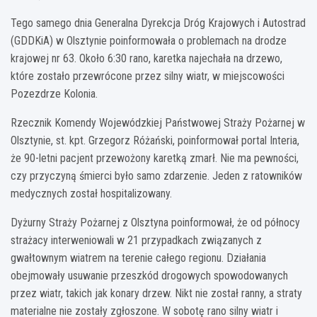
Tego samego dnia Generalna Dyrekcja Dróg Krajowych i Autostrad
(GDDKiA) w Olsztynie poinformowała o problemach na drodze
krajowej nr 63. Około 6:30 rano, karetka najechała na drzewo,
które zostało przewrócone przez silny wiatr, w miejscowości
Pozezdrze Kolonia.
Rzecznik Komendy Wojewódzkiej Państwowej Straży Pożarnej w
Olsztynie, st. kpt. Grzegorz Różański, poinformował portal Interia,
że 90-letni pacjent przewożony karetką zmarł. Nie ma pewności,
czy przyczyną śmierci było samo zdarzenie. Jeden z ratowników
medycznych został hospitalizowany.
Dyżurny Straży Pożarnej z Olsztyna poinformował, że od północy
strażacy interweniowali w 21 przypadkach związanych z
gwałtownym wiatrem na terenie całego regionu. Działania
obejmowały usuwanie przeszkód drogowych spowodowanych
przez wiatr, takich jak konary drzew. Nikt nie został ranny, a straty
materialne nie zostały zgłoszone. W sobotę rano silny wiatr i