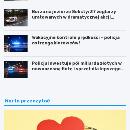
Burza na jeziorze Seksty: 37 żeglarzy
uratowanych w dramatycznej akcji
ratunkowej
Wakacyjne kontrole prędkości – policja
ostrzega kierowców!
Policja inwestuje pół miliarda złotych w
nowoczesną flotę i sprzęt dla lepszego
bezpieczeństwa obywateli
Warto przeczytać