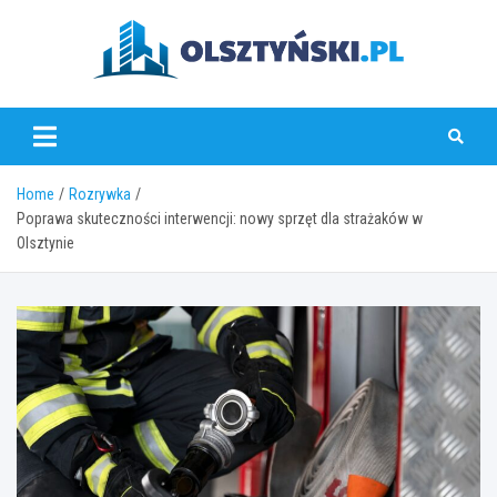
Skip
to
content
olsztynski.pl
Home
Rozrywka
Poprawa skuteczności interwencji: nowy sprzęt dla strażaków w
Olsztynie