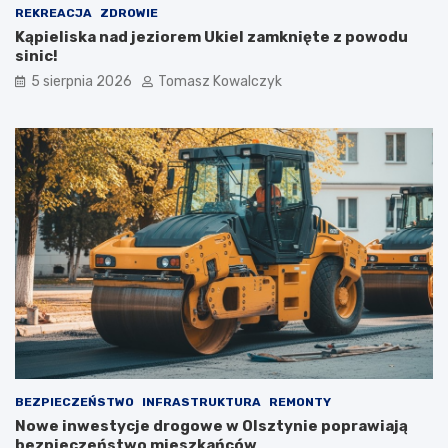
REKREACJA
ZDROWIE
Kąpieliska nad jeziorem Ukiel zamknięte z powodu
sinic!
5 sierpnia 2026
Tomasz Kowalczyk
BEZPIECZEŃSTWO
INFRASTRUKTURA
REMONTY
Nowe inwestycje drogowe w Olsztynie poprawiają
bezpieczeństwo mieszkańców