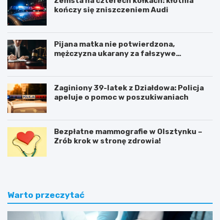
Zemsta na czterech kółkach: kłótnia
kończy się zniszczeniem Audi
Pijana matka nie potwierdzona,
mężczyzna ukarany za fałszywe
zgłoszenie
Zaginiony 39-latek z Działdowa: Policja
apeluje o pomoc w poszukiwaniach
Bezpłatne mammografie w Olsztynku –
Zrób krok w stronę zdrowia!
Warto przeczytać