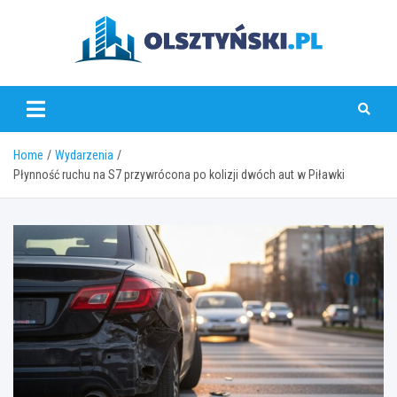
Skip
to
content
olsztynski.pl
Home
Wydarzenia
Płynność ruchu na S7 przywrócona po kolizji dwóch aut w Piławki