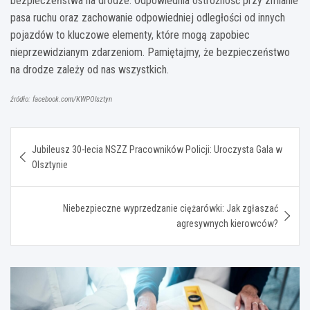
bezpieczeństwa na drodze. Odpowiednia ostrożność przy zmianie
pasa ruchu oraz zachowanie odpowiedniej odległości od innych
pojazdów to kluczowe elementy, które mogą zapobiec
nieprzewidzianym zdarzeniom. Pamiętajmy, że bezpieczeństwo
na drodze zależy od nas wszystkich.
źródło: facebook.com/KWPOlsztyn
Nawigacja
Jubileusz 30-lecia NSZZ Pracowników Policji: Uroczysta Gala w
wpisu
Olsztynie
Niebezpieczne wyprzedzanie ciężarówki: Jak zgłaszać
agresywnych kierowców?