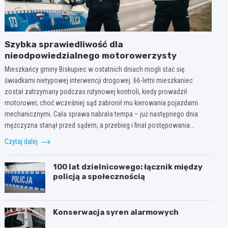
Szybka sprawiedliwość dla
nieodpowiedzialnego motorowerzysty
Mieszkańcy gminy Biskupiec w ostatnich dniach mogli stać się
świadkami nietypowej interwencji drogowej. 66-letni mieszkaniec
został zatrzymany podczas rutynowej kontroli, kiedy prowadził
motorower, choć wcześniej sąd zabronił mu kierowania pojazdami
mechanicznymi. Cała sprawa nabrała tempa – już następnego dnia
mężczyzna stanął przed sądem, a przebieg i finał postępowania…
Czytaj dalej
100 lat dzielnicowego: łącznik między
policją a społecznością
Konserwacja syren alarmowych