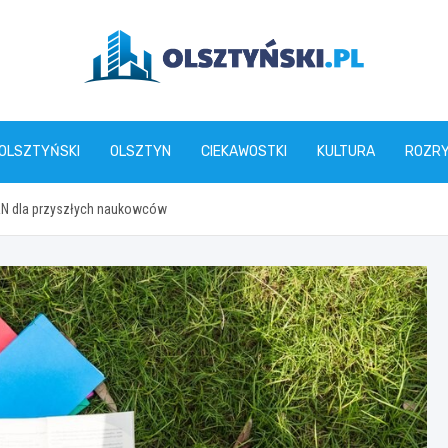
olsztynski.pl
 OLSZTYŃSKI
OLSZTYN
CIEKAWOSTKI
KULTURA
ROZR
AN dla przyszłych naukowców