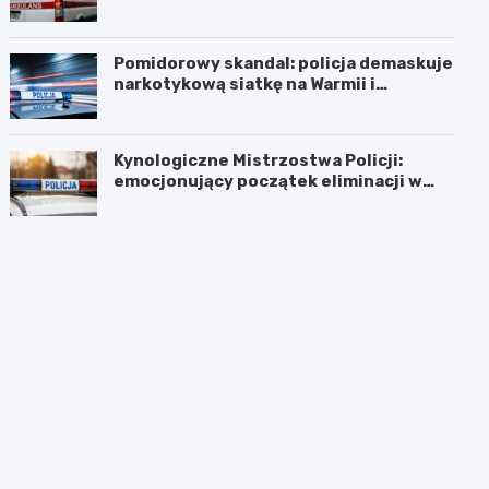
Pomidorowy skandal: policja demaskuje
narkotykową siatkę na Warmii i
Mazurach
Kynologiczne Mistrzostwa Policji:
emocjonujący początek eliminacji w
Olsztynie