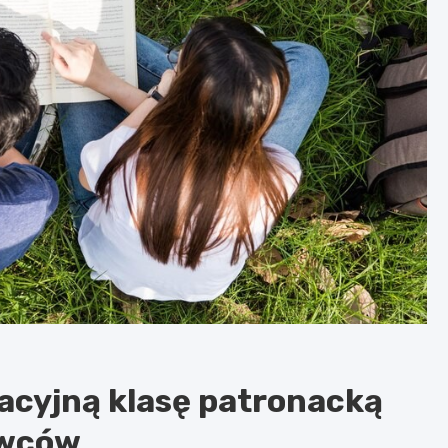
acyjną klasę patronacką
owców