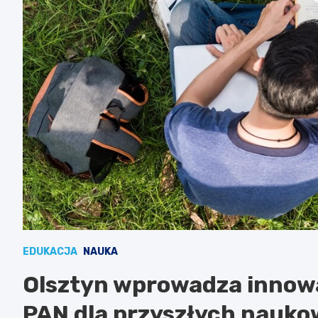
EDUKACJA
NAUKA
Olsztyn wprowadza innow
PAN dla przyszłych nauk