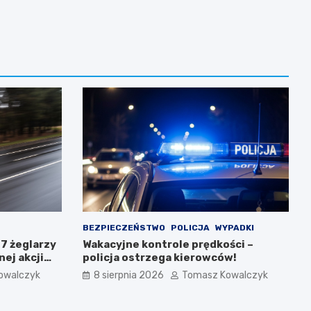
BEZPIECZEŃSTWO
POLICJA
WYPADKI
37 żeglarzy
Wakacyjne kontrole prędkości –
ej akcji
policja ostrzega kierowców!
owalczyk
8 sierpnia 2026
Tomasz Kowalczyk