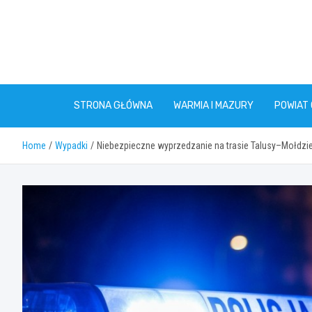
Skip
to
content
STRONA GŁÓWNA
WARMIA I MAZURY
POWIAT
Home
Wypadki
Niebezpieczne wyprzedzanie na trasie Talusy–Mołdzi