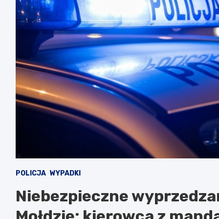
POLICJA
WYPADKI
Niebezpieczne wyprzedzani
Mołdzie: kierowca z mand