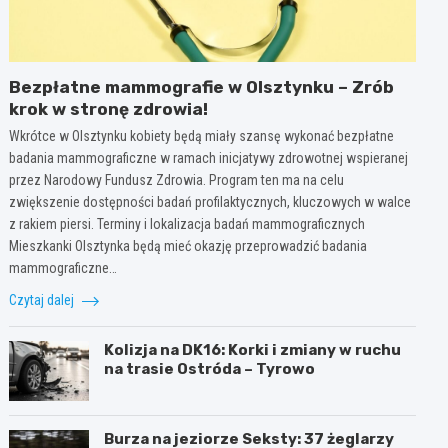
Bezpłatne mammografie w Olsztynku – Zrób
krok w stronę zdrowia!
Wkrótce w Olsztynku kobiety będą miały szansę wykonać bezpłatne
badania mammograficzne w ramach inicjatywy zdrowotnej wspieranej
przez Narodowy Fundusz Zdrowia. Program ten ma na celu
zwiększenie dostępności badań profilaktycznych, kluczowych w walce
z rakiem piersi. Terminy i lokalizacja badań mammograficznych
Mieszkanki Olsztynka będą mieć okazję przeprowadzić badania
mammograficzne…
Czytaj dalej
Kolizja na DK16: Korki i zmiany w ruchu
na trasie Ostróda – Tyrowo
Burza na jeziorze Seksty: 37 żeglarzy