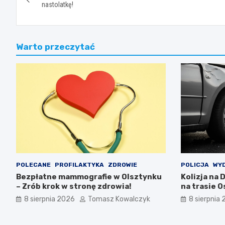
wpisu
nastolatkę!
Warto przeczytać
POLECANE
PROFILAKTYKA
ZDROWIE
POLICJA
WY
Bezpłatne mammografie w Olsztynku
Kolizja na 
– Zrób krok w stronę zdrowia!
na trasie 
8 sierpnia 2026
Tomasz Kowalczyk
8 sierpnia