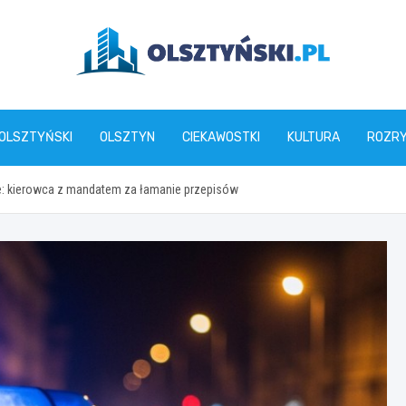
olsztynski.pl
 OLSZTYŃSKI
OLSZTYN
CIEKAWOSTKI
KULTURA
ROZR
e: kierowca z mandatem za łamanie przepisów