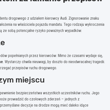
cydentu drogowego z udziałem kierowcy Audi. Zignorowanie znaku
 nałożenia na właściciela pojazdu mandatu. Tego rodzaju wykroczenia
osą ze sobą potencjalne ryzyko poważnych wypadków.
ze
błędów popełnianych przez kierowców. Mimo że czasami wydaje się,
ne
. Wystarczy chwila nieuwagi, by doszło do nieodwracalnej tragedii.
strzegać przepisów ruchu drogowego.
zym miejscu
 zapewnienie bezpieczeństwa wszystkich uczestników ruchu. Jego
 może prowadzić do czołowych zderzeń – jednych z
eprzemyślane decyzje na drodze mogą mieć daleko idące