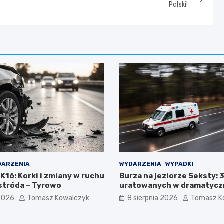
Polski!
DARZENIA
WYDARZENIA
WYPADKI
DK16: Korki i zmiany w ruchu
Burza na jeziorze Seksty: 
Ostróda – Tyrowo
uratowanych w dramatyczn
ratunkowej
 2026
Tomasz Kowalczyk
8 sierpnia 2026
Tomasz K