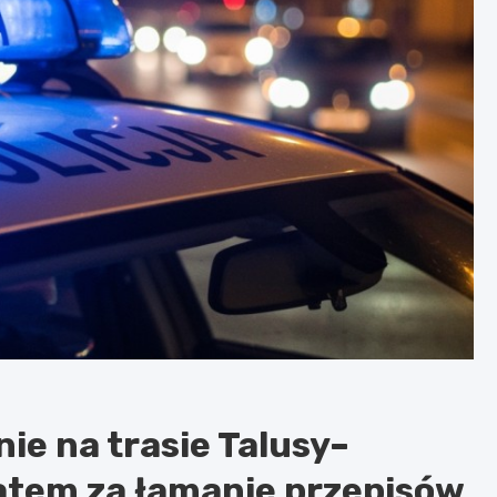
e na trasie Talusy–
atem za łamanie przepisów