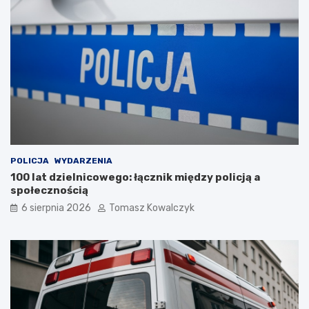
POLICJA
WYDARZENIA
100 lat dzielnicowego: łącznik między policją a
społecznością
6 sierpnia 2026
Tomasz Kowalczyk