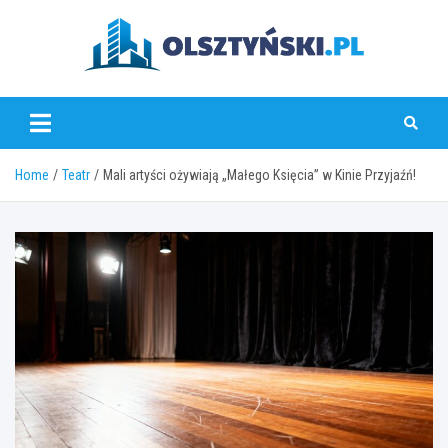
Skip
to
content
olsztynski.pl
Home
Teatr
Mali artyści ożywiają „Małego Księcia” w Kinie Przyjaźń!