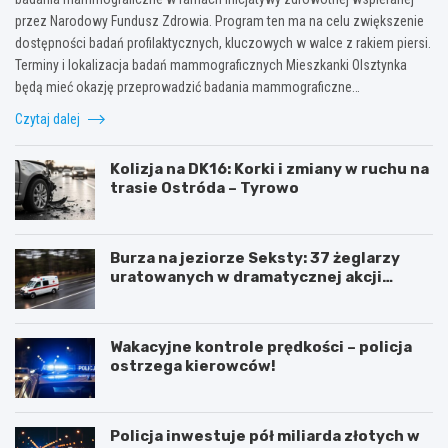
przez Narodowy Fundusz Zdrowia. Program ten ma na celu zwiększenie
dostępności badań profilaktycznych, kluczowych w walce z rakiem piersi.
Terminy i lokalizacja badań mammograficznych Mieszkanki Olsztynka
będą mieć okazję przeprowadzić badania mammograficzne…
Czytaj dalej
Kolizja na DK16: Korki i zmiany w ruchu na
trasie Ostróda – Tyrowo
Burza na jeziorze Seksty: 37 żeglarzy
uratowanych w dramatycznej akcji
ratunkowej
Wakacyjne kontrole prędkości – policja
ostrzega kierowców!
Policja inwestuje pół miliarda złotych w