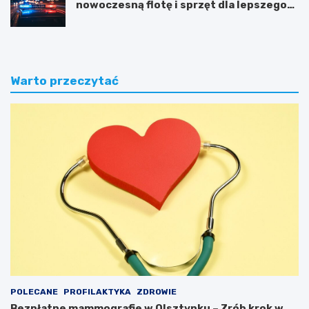
nowoczesną flotę i sprzęt dla lepszego
bezpieczeństwa obywateli
Warto przeczytać
POLECANE
PROFILAKTYKA
ZDROWIE
Bezpłatne mammografie w Olsztynku – Zrób krok w