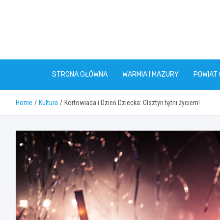
Skip
to
content
STRONA GŁÓWNA
WARMIA I MAZURY
POWIAT
Home
Kultura
Kortowiada i Dzień Dziecka: Olsztyn tętni życiem!