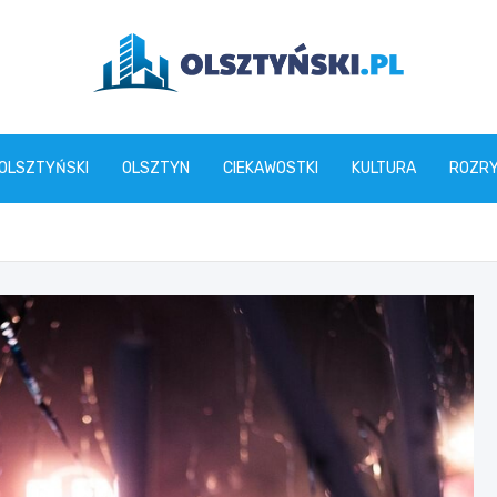
olsztynski.pl
 OLSZTYŃSKI
OLSZTYN
CIEKAWOSTKI
KULTURA
ROZR