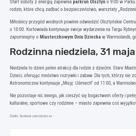
Start soboty z energią zapewnia
parkrun Olsztyn
o 9:00 w Parku 
rodzin, które chcą zadbać o bezpieczeństwo, warsztaty „Rodzinni 
Miłośnicy przygód wodnych powinni odwiedzić Olsztyńskie Centr
o 10:00. Kortowiada kontynuuje swoje wydarzenia na Targu Rybnym
zapominajmy o
Miasteczkowym Dniu Dziecka
w Warmiolandii, g
Rodzinna niedziela, 31 maja
Niedziela to dzień pełen atrakcji dla rodzin z dziećmi. Stare Mia
Dzieci, oferując mnóstwo rozrywki i zabaw. Dla tych, którzy nie z
Astronomiczne kontynuuje „Misję: Uśmiech” od 11:00, a Warmiola
Nie pozostaje nic innego, jak cieszyć się bogactwem oferty i peł
kulturalne, sportowe czy rodzinne – miasto zapewnia coś wyjątk
Źródło: facebook.com/olsztyn.eu
Nawigacja