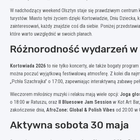
W nadchodzący weekend Olsztyn staje się prawdziwym centrum k
turystów. Miasto tętni życiem dzięki Kortowiadzie, Dniu Dziecka
zainteresowań, każdy znajdzie coś dla siebie. Poniżej przedsta
które warto uwzględnić w swoich planach.
Różnorodność wydarzeń w p
Kortowiada 2026
to nie tylko koncerty, ale także bogaty progra
można poczuć wyjątkową festiwalową atmosferę. Z kolei dla najm
„Pchła Szachrajka” o 17:00, zapewniając interaktywną zabawę pe
Wieczorem miłośnicy muzyki i relaksu mają wiele opcji:
Joga gło
o 18:00 w Ratuszu, oraz
II Bluesowe Jam Session
w Kot Art Bar
zakończenie dnia,
AfroZone: Global & Polish Vibes
od 20:00 w G
Aktywna sobota 30 maja