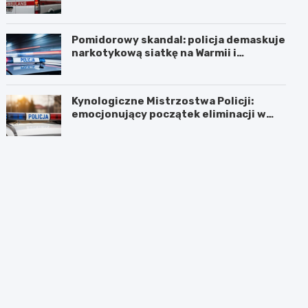
Pomidorowy skandal: policja demaskuje
narkotykową siatkę na Warmii i
Mazurach
Kynologiczne Mistrzostwa Policji:
emocjonujący początek eliminacji w
Olsztynie