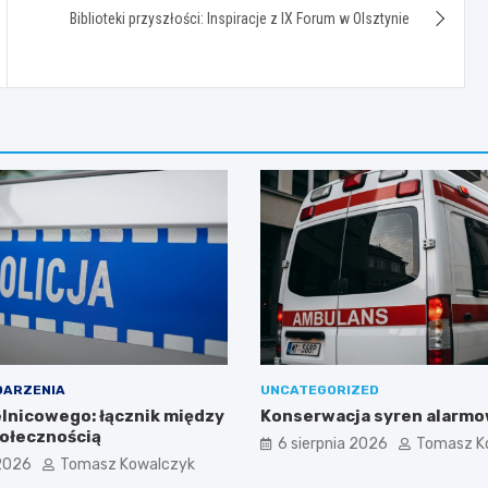
Biblioteki przyszłości: Inspiracje z IX Forum w Olsztynie
DARZENIA
UNCATEGORIZED
elnicowego: łącznik między
Konserwacja syren alarm
połecznością
6 sierpnia 2026
Tomasz K
 2026
Tomasz Kowalczyk