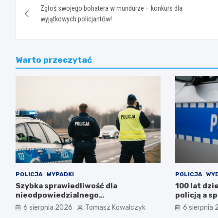
Zgłoś swojego bohatera w mundurze – konkurs dla
wpisu
wyjątkowych policjantów!
Warto przeczytać
POLICJA
WYPADKI
POLICJA
WY
Szybka sprawiedliwość dla
100 lat dzi
nieodpowiedzialnego
policją a s
motorowerzysty
6 sierpnia 2026
Tomasz Kowalczyk
6 sierpnia