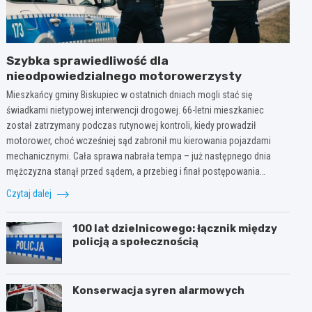
Szybka sprawiedliwość dla
nieodpowiedzialnego motorowerzysty
Mieszkańcy gminy Biskupiec w ostatnich dniach mogli stać się
świadkami nietypowej interwencji drogowej. 66-letni mieszkaniec
został zatrzymany podczas rutynowej kontroli, kiedy prowadził
motorower, choć wcześniej sąd zabronił mu kierowania pojazdami
mechanicznymi. Cała sprawa nabrała tempa – już następnego dnia
mężczyzna stanął przed sądem, a przebieg i finał postępowania…
Czytaj dalej
100 lat dzielnicowego: łącznik między
policją a społecznością
Konserwacja syren alarmowych