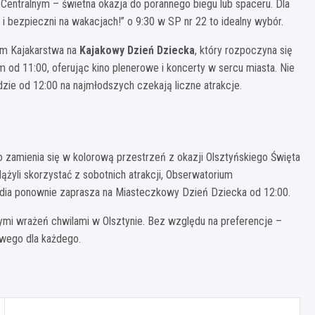
Centralnym – świetna okazja do porannego biegu lub spaceru. Dla
i bezpieczni na wakacjach!” o 9:30 w SP nr 22 to idealny wybór.
um Kajakarstwa na
Kajakowy Dzień Dziecka
, który rozpoczyna się
 od 11:00, oferując kino plenerowe i koncerty w sercu miasta. Nie
dzie od 12:00 na najmłodszych czekają liczne atrakcje.
sto zamienia się w kolorową przestrzeń z okazji Olsztyńskiego Święta
dążyli skorzystać z sobotnich atrakcji, Obserwatorium
ndia ponownie zaprasza na Miasteczkowy Dzień Dziecka od 12:00.
nymi wrażeń chwilami w Olsztynie. Bez względu na preferencje –
owego dla każdego.