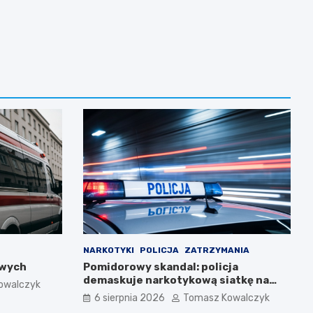
NARKOTYKI
POLICJA
ZATRZYMANIA
owych
Pomidorowy skandal: policja
demaskuje narkotykową siatkę na
owalczyk
Warmii i Mazurach
6 sierpnia 2026
Tomasz Kowalczyk