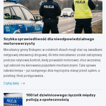
Szybka sprawiedliwość dla nieodpowiedzialnego
motorowerzysty
Mieszkańcy gminy Biskupiec w ostatnich dniach mogli stać się świadkami
nietypowej interwencji drogowej. 66-letni mieszkaniec został zatrzymany
podczas rutynowej kontroli, kiedy prowadził motorower, choć wcześniej
sąd zabronił mu kierowania pojazdami mechanicznymi. Cała sprawa
nabrała tempa – już następnego dnia mężczyzna stanął przed sądem, a
przebieg i finał postępowania…
Czytaj dalej
100 lat dzielnicowego: łącznik między
policją a społecznością