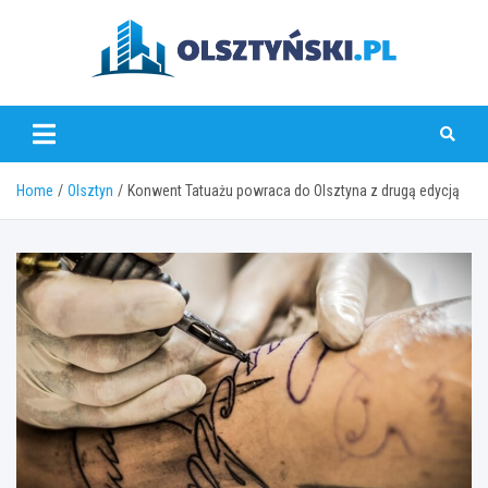
Skip
to
content
olsztynski.pl
Home
Olsztyn
Konwent Tatuażu powraca do Olsztyna z drugą edycją