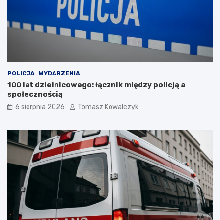
POLICJA
WYDARZENIA
100 lat dzielnicowego: łącznik między policją a
społecznością
6 sierpnia 2026
Tomasz Kowalczyk