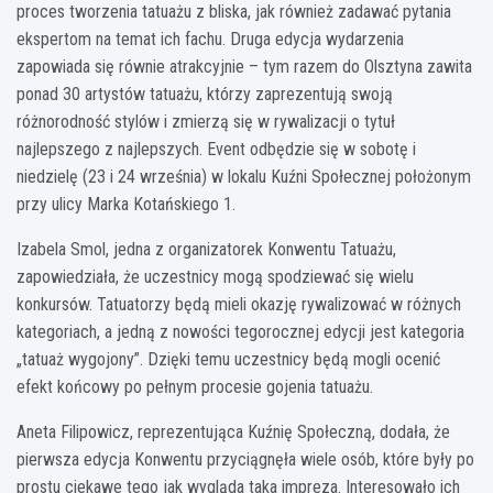
proces tworzenia tatuażu z bliska, jak również zadawać pytania
ekspertom na temat ich fachu. Druga edycja wydarzenia
zapowiada się równie atrakcyjnie – tym razem do Olsztyna zawita
ponad 30 artystów tatuażu, którzy zaprezentują swoją
różnorodność stylów i zmierzą się w rywalizacji o tytuł
najlepszego z najlepszych. Event odbędzie się w sobotę i
niedzielę (23 i 24 września) w lokalu Kuźni Społecznej położonym
przy ulicy Marka Kotańskiego 1.
Izabela Smol, jedna z organizatorek Konwentu Tatuażu,
zapowiedziała, że uczestnicy mogą spodziewać się wielu
konkursów. Tatuatorzy będą mieli okazję rywalizować w różnych
kategoriach, a jedną z nowości tegorocznej edycji jest kategoria
„tatuaż wygojony”. Dzięki temu uczestnicy będą mogli ocenić
efekt końcowy po pełnym procesie gojenia tatuażu.
Aneta Filipowicz, reprezentująca Kuźnię Społeczną, dodała, że
pierwsza edycja Konwentu przyciągnęła wiele osób, które były po
prostu ciekawe tego jak wygląda taka impreza. Interesowało ich